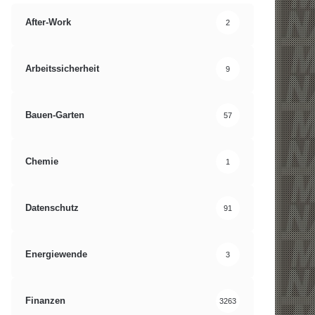
After-Work
2
Arbeitssicherheit
9
Bauen-Garten
57
Chemie
1
Datenschutz
91
Energiewende
3
Finanzen
3263