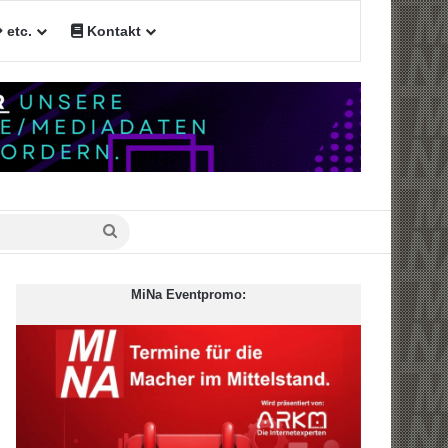
etc.
Kontakt
en
Suche
nach
MiNa Eventpromo: