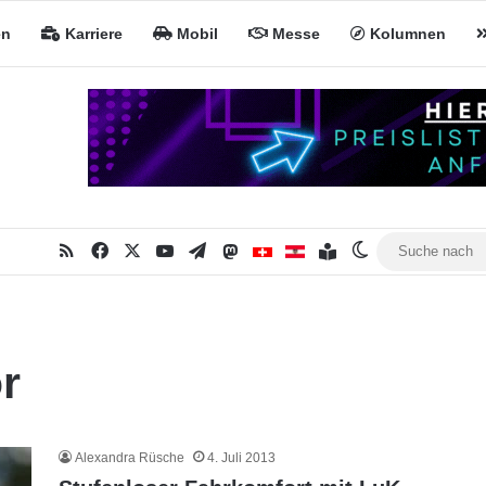
en
Karriere
Mobil
Messe
Kolumnen
RSS
Facebook
X
YouTube
Telegram
Mastodon
Inhaltsverzeichnis
MiNa CH
MiNa AT
Skin umschalt
r
Alexandra Rüsche
4. Juli 2013