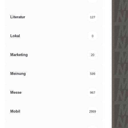
Literatur
127
Lokal
0
Marketing
20
Meinung
599
Messe
967
Mobil
2869