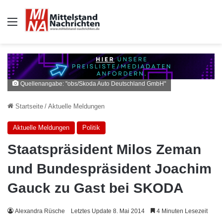
Auswahl
Quellenangabe: "obs/Skoda Auto Deutschland GmbH"
Startseite
/
Aktuelle Meldungen
Aktuelle Meldungen
Politik
Staatspräsident Milos Zeman
und Bundespräsident Joachim
Gauck zu Gast bei SKODA
Alexandra Rüsche
Letztes Update 8. Mai 2014
4 Minuten Lesezeit