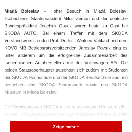
Mladá Boleslav
– Hoher Besuch in Mladá Boleslav:
Tschechiens Staatspräsident Milos Zeman und der deutsche
Bundespräsident Joachim Gauck waren heute zu Gast bei
SKODA AUTO. Bei einem Treffen mit dem SKODA
Vorstandsvorsitzenden Prof. Dr. h.c. Winfried Vahland und dem
KOVO MB Betriebsratsvorsitzenden Jaroslav Povsík ging es
unter anderem um die erfolgreiche Zusammenarbeit des
tschechischen Autoherstellers mit der Volkswagen AG. Die
beiden Staatsoberhäupter tauschten sich zudem mit Studenten
der SKODA Hochschule und der SKODA Berufsschule aus und
besuchten das SKODA Stammwerk sowie das SKODA
Museum in Mladá Boleslav.
Die Verbindung von SKODA mit dem Volkswagen Konzern zählt
zu den Erfolgsgeschichten der Automobilgeschichte und steht
für die enge Verflechtung zwischen Deutschland und
Zeige mehr
Tschechien. Im April 1991 stieg die Volkswagen AG bei SKODA