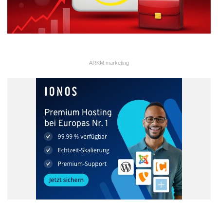
ARKM.marketing
„Was SKODA und die ganze Mannschaft seit 1991 geleistet
haben, ist einzigartig“, sagt der KOVO MB
Betriebsratsvorsitzende Jaroslav Povsík. „Der soziale Dialog
zwischen Gewerkschaften und Unternehmen ist ein wichtiger
Erfolgsfaktor und leistet einen wichtigen Beitrag zur guten
Entwicklung des Unternehmens. Dabei erfolgt ein
partnerschaftlicher Austausch auch mit der
Arbeitnehmervertretung des Volkswagen Konzerns“, so Povsík.
Mit dem Einstieg von Volkswagen im April 1991 gelang der
Wiederaufstieg einer legendären Automobilmarke aus dem
Herzen Europas. „Es war eine äußerst weitsichtige
Entscheidung der damals wirtschaftlich und politisch