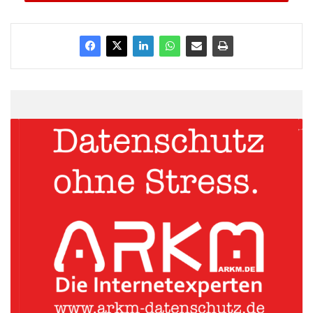
AUTO ein. Diese Partnerschaft und die Kompetenz sowie
Einsatzbereitschaft der SKODA Belegschaft haben seitdem den
Wiederaufstieg einer der weltweit traditionsreichsten
Automobilhersteller ermöglicht. In den kommenden Jahren will
SKODA in engem Schulterschluss mit der Konzernmutter weiter
wachsen und die weltweiten Auslieferungen auf mindestens 1,5
Millionen Fahrzeuge jährlich steigern.
Quellenangabe: „obs/Skoda Auto Deutschland GmbH“
„SKODA hat sich in den letzten 23 Jahren in der Allianz mit
Volkswagen großartig entwickelt und ist heute als internationaler
Volumenhersteller auf mehr als 100 Märkten etabliert“, sagt der
SKODA-Vorstandsvorsitzende Prof. Dr. h.c. Winfried Vahland.
„Der rasante Aufstieg des Unternehmens basiert auf dem
vertrauensvollen, engagierten und gemeinsamen Handeln von
Tschechen und Deutschen. Unsere Verbindung ist ein