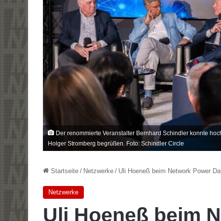
Der renommierte Veranstalter Bernhard Schindler konnte hoc
Holger Stromberg begrüßen. Foto: Schindler Circle
Startseite
/
Netzwerke
/
Uli Hoeneß beim Network Power Da
Netzwerke
Uli Hoeneß beim N