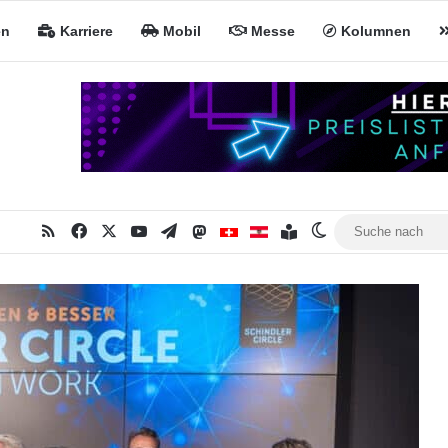
en
Karriere
Mobil
Messe
Kolumnen
RSS
Facebook
X
YouTube
Telegram
Mastodon
Inhaltsverzeichnis
MiNa CH
MiNa AT
Skin umschalten