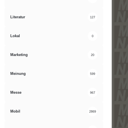
Literatur
127
Lokal
0
Marketing
20
Meinung
599
Messe
967
Mobil
2869