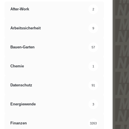
After-Work
2
Arbeitssicherheit
9
Bauen-Garten
57
Chemie
1
Datenschutz
91
Energiewende
3
Finanzen
3263