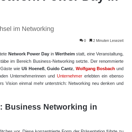
hsel im Networking
0
2 Minuten Lesezeit
tete
Network Power Day
in
Wertheim
statt, eine Veranstaltung,
täbe im Bereich Business-Networking setzte. Der renommierte
 Gäste wie
Uli Hoeneß
,
Guido Cantz
,
Wolfgang Bosbach
und
nden Unternehmerinnen und
Unternehmer
erlebten ein ebenso
ers Vision einmal mehr unterstrich: Networking neu denken und
n: Business Networking in
itches vor. Diese konzentrierte Form der Präsentation führte zu