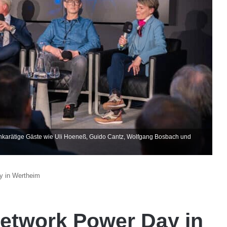
hkarätige Gäste wie Uli Hoeneß, Guido Cantz, Wolfgang Bosbach und
y in Wertheim
etwork Power Day in