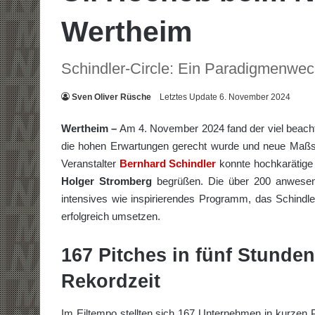
Wertheim
Schindler-Circle: Ein Paradigmenwec
Sven Oliver Rüsche
Letztes Update 6. November 2024
Wertheim –
Am 4. November 2024 fand der viel beach
die hohen Erwartungen gerecht wurde und neue Maßs
Veranstalter
Bernhard Schindler
konnte hochkarätige
Holger Stromberg
begrüßen. Die über 200 anwese
intensives wie inspirierendes Programm, das Schindl
erfolgreich umsetzen.
167 Pitches in fünf Stunde
Rekordzeit
Im Eiltempo stellten sich 167 Unternehmen in kurzen P