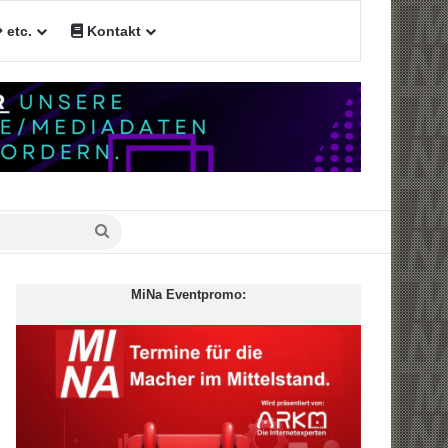
etc.
Kontakt
n
Suche
nach
MiNa Eventpromo: