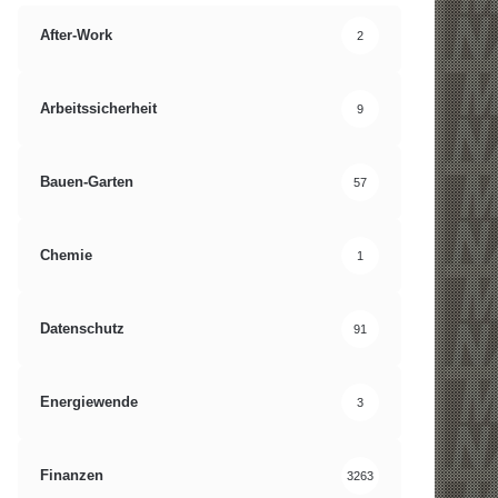
After-Work
2
Arbeitssicherheit
9
Bauen-Garten
57
Chemie
1
Datenschutz
91
Energiewende
3
Finanzen
3263