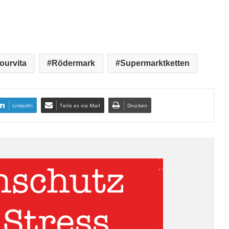
ourvita
Rödermark
Supermarktketten
LinkedIn
Teile es via Mail
Drucken