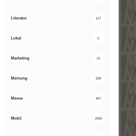
Literatur
127
Lokal
0
Marketing
20
Meinung
599
Messe
967
Mobil
2869