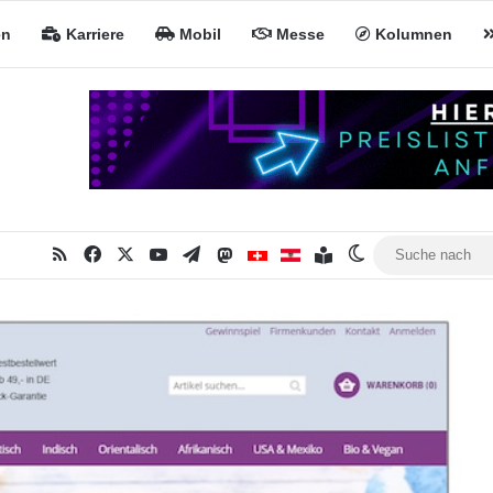
en
Karriere
Mobil
Messe
Kolumnen
RSS
Facebook
X
YouTube
Telegram
Mastodon
Inhaltsverzeichnis
MiNa CH
MiNa AT
Skin umschalte