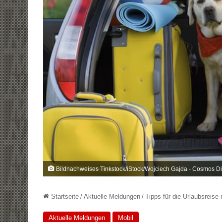
Bildnachweises Tinkstock/iStock/Wojciech Gajda - Cosmos Di
Startseite
/
Aktuelle Meldungen
/
Tipps für die Urlaubsreise
Aktuelle Meldungen
Mobil