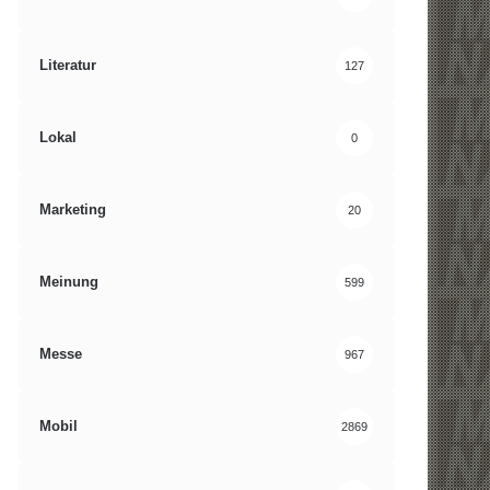
Literatur
127
Lokal
0
Marketing
20
Meinung
599
Messe
967
Mobil
2869