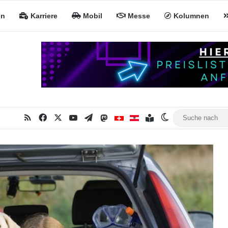
en
Karriere
Mobil
Messe
Kolumnen
RSS
Facebook
X
YouTube
Telegram
Mastodon
Inhaltsverzeichnis
MiNa CH
MiNa AT
Skin umschalte