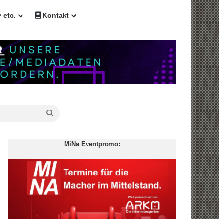
etc.
Kontakt
n
Suche
nach
MiNa Eventpromo: