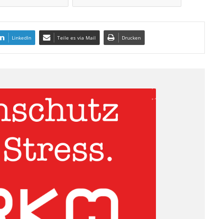
LinkedIn
Teile es via Mail
Drucken