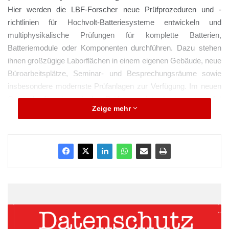
Hier werden die LBF-Forscher neue Prüfprozeduren und -
richtlinien für Hochvolt-Batteriesysteme entwickeln und
multiphysikalische Prüfungen für komplette Batterien,
Batteriemodule oder Komponenten durchführen. Dazu stehen
ihnen großzügige Laborflächen in einem eigenen Gebäude, neue
Büroarbeitsplätze, Seminar- und Besprechungsräume sowie
insbesondere modernste Prüfanlagen zur Verfügung. Im neuen
Gebäude für dynamische Prüfungen ist ein in seiner Art
Zeige mehr
einzigartiger multiaxialer Schwingtisch für Traktionsbatterien
untergebracht. Dieser Prüfstand bietet neue Möglichkeiten für
die laborgestützte Betriebslastensimulation mit überlagerten
mechanischen, thermo-klimatischen und elektrischen Lasten.
Das Fraunhofer LBF stellt darüber hinaus erstmals sein neues
generator-elektrisches Fahrzeug „GEV/one“ vor, das derzeit in
der Testphase ist und einen Dialogbeitrag für alternative
Fahrzeugkonzepte in der Elektromobilität darstellt. 120 Gäste
aus Politik, Wirtschaft und Wissenschaft nahmen an dem
Ereignis teil. Zahlreiche Gäste nutzten die Gelegenheit für