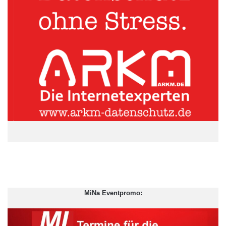
Probefahrten mit einem der Elektrofahrzeuge der Fraunhofer
LBF-Forschungsflotte.
Eröffnung des Zentrums für Systemzuverlässigkeit / Elektromobilität
MiNa Eventpromo:
ZSZe: Cornelia Zuschke, Bau-Dezernentin Wissenschaftsstadt
Darmstadt, Prof. Dr.-Ing. Tobias Melz, komm. Institutsleiter Fraunhofer
LBF, Staatssekretär Ingmar Jung, Hessisches Ministerium für