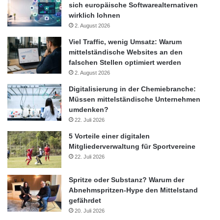
sich europäische Softwarealternativen
wirklich lohnen
2. August 2026
Viel Traffic, wenig Umsatz: Warum
mittelständische Websites an den
falschen Stellen optimiert werden
2. August 2026
Digitalisierung in der Chemiebranche:
Müssen mittelständische Unternehmen
umdenken?
22. Juli 2026
Seit mehr als zehn Jahren ist die Systemzuverlässigkeit fester
5 Vorteile einer digitalen
Bestandteil im Institutsnamen des Fraunhofer LBF.
Mitgliederverwaltung für Sportvereine
Kontinuierlich hat das Institut in dieser Zeit Know-how aufgebaut.
22. Juli 2026
„Generell hat die Komplexität der Systeme stark zugenommen.
Die Elektromobilität ist hierfür nur das aktuellste, jedoch sehr
Spritze oder Substanz? Warum der
spannende Beispiel. Der Bau des Zentrums für
Abnehmspritzen-Hype den Mittelstand
Systemzuverlässigkeit / Elektromobilität ZSZ-e war also eine
gefährdet
logische Entwicklung“, erklärte Tobias Melz, kommissarischer
20. Juli 2026