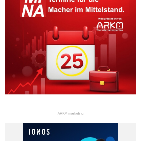
Wissenschaft und Kunst, und Prof. Dr.-Ing. Alexander Verl, Vorstand
Fraunhofer-Gesellschaft am neu vorgestellten Konzeptfahrzeug
GEV/one. (v.l.n.r.). – Bildnachweis: Fraunhofer LBF
Deutschland soll sich zum Leitmarkt für Elektromobilität
entwickeln, so der Wille der Bundesregierung. Zur Eröffnung des
ZSZ-e betonte Staatssekretär Ingmar Jung vom Hessischen
Ministerium für Wissenschaft und Kunst HMWK in seinem
Grußwort „Forschung und Entwicklung der Batterietechnologie
sind Voraussetzungen dafür, dass sich Elektroautos
durchsetzen können. Das Zentrum für Systemzuverlässigkeit /
Elektromobilität ZSZ-e ist ein wichtiger Schritt, um eine moderne
und klimaneutrale Fortbewegung in Hessen zu fördern und
Hessens Wirtschaft zu stärken.“ Weitere Grußworte richteten
Prof. Dr.-Ing. Alexander Verl, Vorstand Technologiemarketing
ARKM.marketing
und Geschäftsmodelle der Fraunhofer-Gesellschaft, sowie
Cornelia Zuschke, Planungs-, Bau-, Verkehrs- und
Umweltdezernentin der Wissenschaftsstadt Darmstadt, an die
Gäste.