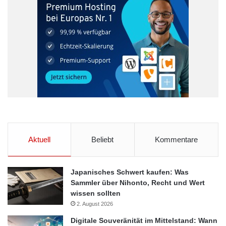
Arbeitsschwerpunkt im neuen ZSZ-e wird unter anderem sein,
geeignete Prüfprozeduren für Hochvolt-Batteriesysteme zu
entwickeln und im Kundenauftrag Tests hinsichtlich sicherer
Funktion, Leistung sowie Zuverlässigkeit und Alterungseffekte
durchzuführen. Am Fraunhofer LBF ist mit dem ZSZ-e eine
moderne Entwicklungs- und Forschungsumgebung entstanden,
die den Anforderungen im Bereich der Elektromobilität in
besonderer Weise Rechnung trägt.
ARKM.marketing
Aktuell
Beliebt
Kommentare
Japanisches Schwert kaufen: Was
Sammler über Nihonto, Recht und Wert
wissen sollten
2. August 2026
Digitale Souveränität im Mittelstand: Wann