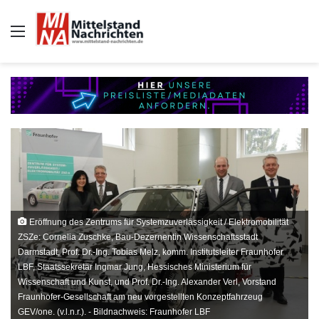
Auswahl
Eröffnung des Zentrums für Systemzuverlässigkeit / Elektromobilität
ZSZe: Cornelia Zuschke, Bau-Dezernentin Wissenschaftsstadt
Darmstadt, Prof. Dr.-Ing. Tobias Melz, komm. Institutsleiter Fraunhofer
LBF, Staatssekretär Ingmar Jung, Hessisches Ministerium für
Wissenschaft und Kunst, und Prof. Dr.-Ing. Alexander Verl, Vorstand
Fraunhofer-Gesellschaft am neu vorgestellten Konzeptfahrzeug
GEV/one. (v.l.n.r.). - Bildnachweis: Fraunhofer LBF