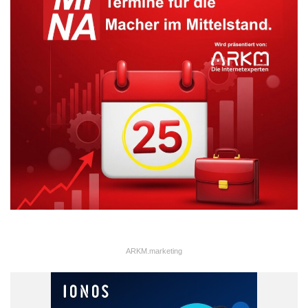
stabil bleibenden Eigenkosten (Abschreibungskosten) ihren
„Überstrom“. Nach der Abschreibungs- und Förderungsphase
steht ihnen sogar der Sonnenstrom fast ohne Kosten (nur
allgemeine Wartungskosten und Stromzählerkosten) zur
Verfügung. Wenn Sie nun einen sehr nah gelegenen Arbeitsplatz
haben bei dem sich ein üblicher Verbrennungsmotor nicht
wirklich aufwärmt und wo der Treibstoffverbrauch nicht den
besten Wirkungsgrad erreicht, oder wenn Sie für den
Nahbereich (überwiegend Kurzstrecken) ein
Auslieferungsfahrzeug benötigen. Das können bereits heute
Anwendungen sein, wo sich Elektroautos schon auf einem
Nutzungszeitraum von 5-8 Jahre rechnen. Über solch einen
Zeitraum helfen dann auch die wesentlich niedrigeren
Wartungskosten eines Elektroantriebs und nicht nötige
ARKM.marketing
Ölwechsel beim Kosten sparen.
ARKM.marketing