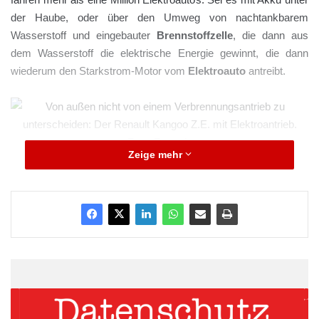
der Haube, oder über den Umweg von nachtankbarem
Wasserstoff und eingebauter
Brennstoffzelle
, die dann aus
dem Wasserstoff die elektrische Energie gewinnt, die dann
wiederum den Starkstrom-Motor vom
Elektroauto
antreibt.
Zeige mehr
Von außen nicht von einem Verbrennungsantrieb zu unterscheiden: Der
Renault Kangoo Z.E. mit Elektroantrieb. Foto: Renault.
Also alles eine Frage der Zeit
und der Preisstruktur – nicht
der Technik
Im Augenblick rechnen sich auf absehbarer Zeit jedoch nicht der
Einbau von Brennstoffzellen, da diese nach wie vor in viel zu