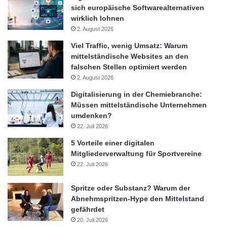
auch den
Renault Kangoo Z.E.
vor.
sich europäische Softwarealternativen
Ebenso hatten wir im letzten Beitrag zu dem Thema
e-Mobilität
wirklich lohnen
über die Umsatzchancen für die
Gastronomie mit Ladestationen
2. August 2026
für Elektroautos
referiert.
Viel Traffic, wenig Umsatz: Warum
mittelständische Websites an den
falschen Stellen optimiert werden
Brennstoffzelle
CO2-Einsparung
2. August 2026
Digitalisierung in der Chemiebranche:
E-Mobilität
Elektroauto
Müssen mittelständische Unternehmen
umdenken?
Elektromobilität
22. Juli 2026
Nationale Plattform Elektromobilität
5 Vorteile einer digitalen
Mitgliederverwaltung für Sportvereine
22. Juli 2026
Spritze oder Substanz? Warum der
Abnehmspritzen-Hype den Mittelstand
gefährdet
20. Juli 2026