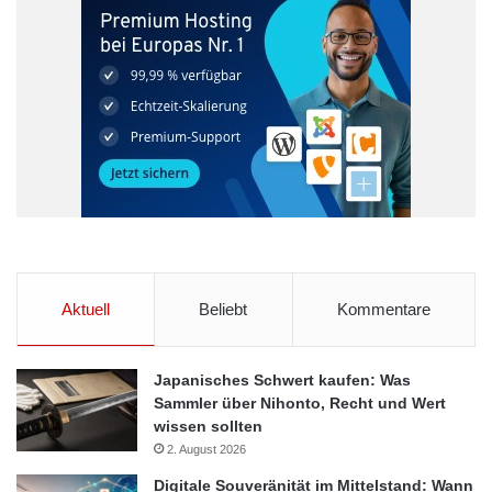
Aktuell
Beliebt
Kommentare
Japanisches Schwert kaufen: Was
Sammler über Nihonto, Recht und Wert
wissen sollten
In unserem
Elektroauto-Spezial
haben wir den
Renault ZOE
2. August 2026
getestet und stellen den Lesern von den Mittelstand-Nachrichten
Digitale Souveränität im Mittelstand: Wann