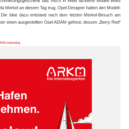
rinnerungsgeschenk das frisch in Weiß lackierte Modell eines
la Merkel an diesem Tag trug. Opel-Designer hatten den Modell-
t. Die Idee dazu entstand nach dem letzten Merkel-Besuch am
über einen ausgestellten Opel ADAM gefreut, dessen „Berry Red“
KM.marketing