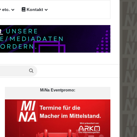
etc.
Kontakt
n
Suche
nach
MiNa Eventpromo: