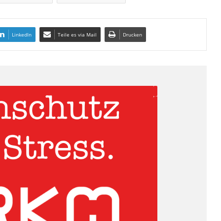
LinkedIn
Teile es via Mail
Drucken