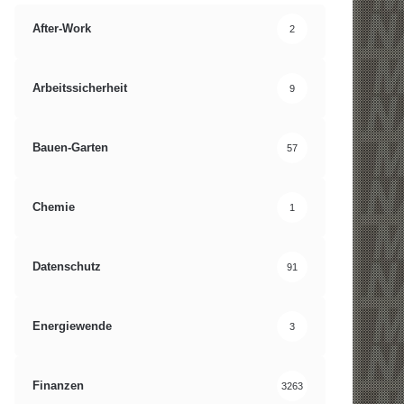
After-Work
2
Arbeitssicherheit
9
Bauen-Garten
57
Chemie
1
Datenschutz
91
Energiewende
3
Finanzen
3263