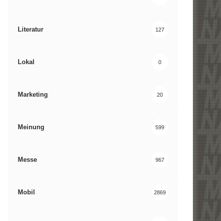
Literatur
127
Lokal
0
Marketing
20
Meinung
599
Messe
967
Mobil
2869