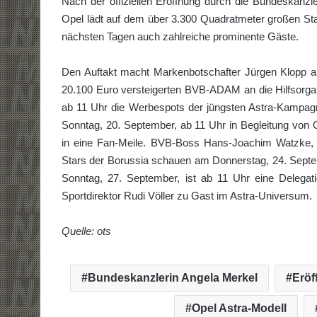
Nach der offiziellen Eröffnung durch die Bundeskan
Opel lädt auf dem über 3.300 Quadratmeter großen Sta
nächsten Tagen auch zahlreiche prominente Gäste.
Den Auftakt macht Markenbotschafter Jürgen Klopp a
20.100 Euro versteigerten BVB-ADAM an die Hilfsorgan
ab 11 Uhr die Werbespots der jüngsten Astra-Kampa
Sonntag, 20. September, ab 11 Uhr in Begleitung von 
in eine Fan-Meile. BVB-Boss Hans-Joachim Watzke, 
Stars der Borussia schauen am Donnerstag, 24. Sept
Sonntag, 27. September, ist ab 11 Uhr eine Delega
Sportdirektor Rudi Völler zu Gast im Astra-Universum.
Quelle: ots
Bundeskanzlerin Angela Merkel
Erö
Opel Astra-Modell