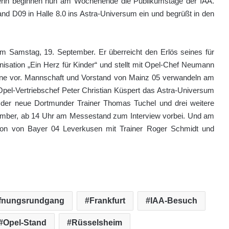
zlerin beginnen nun am Wochenende die Publikumstage der IAA.
nd D09 in Halle 8.0 ins Astra-Universum ein und begrüßt in den
m Samstag, 19. September. Er überreicht den Erlös seines für
isation „Ein Herz für Kinder“ und stellt mit Opel-Chef Neumann
gne vor. Mannschaft und Vorstand von Mainz 05 verwandeln am
Opel-Vertriebschef Peter Christian Küspert das Astra-Universum
der neue Dortmunder Trainer Thomas Tuchel und drei weitere
ember, ab 14 Uhr am Messestand zum Interview vorbei. Und am
tion von Bayer 04 Leverkusen mit Trainer Roger Schmidt und
ffnungsrundgang
Frankfurt
IAA-Besuch
Opel-Stand
Rüsselsheim