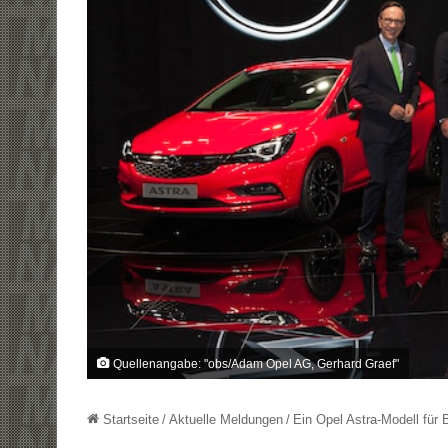
Quellenangabe: "obs/Adam Opel AG, Gerhard Graef"
Startseite
/
Aktuelle Meldungen
/
Ein Opel Astra-Modell für