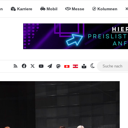
en
Karriere
Mobil
Messe
Kolumnen
RSS
Facebook
X
YouTube
Telegram
Mastodon
Inhaltsverzeichnis
MiNa CH
MiNa AT
Skin umschalte