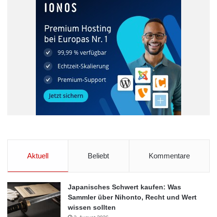
der Mitte der Fahrstreifen fährt. Dies fällt laut dem StVO unter
den Strafbestand der Nötigung. Dasselbe gilt für jene, die
vielleicht einfach aus Freundlichkeit gleich mehrere Autos
einscheren lassen. Sie hindern damit die nachkommenden
Fahrzeuge auf der eigenen Spur an der fließenden Fahrt.
Handelt es sich jedoch um ein oder zwei einscherende Autos
wird die Regel allerdings weniger streng angewandt.
Bisweilen befinden sich die Engstellen auf der Höhe einer
Beschleunigungsspur einer Autobahnauffahrt. In solchen Fällen
muss das auffahrende Auto im Grunde das Vorfahrtsrecht
beachten und solange warten, bis sich eine Lücke bildet.
Allerdings zeigen glücklicherweise die meisten anderen
Aktuell
Beliebt
Kommentare
Verkehrsteilnehmer ein großes Herz und lassen die Wartenden
auch so auf ihre Spur einfädeln.
Japanisches Schwert kaufen: Was
Sammler über Nihonto, Recht und Wert
Quelle: djd
wissen sollten