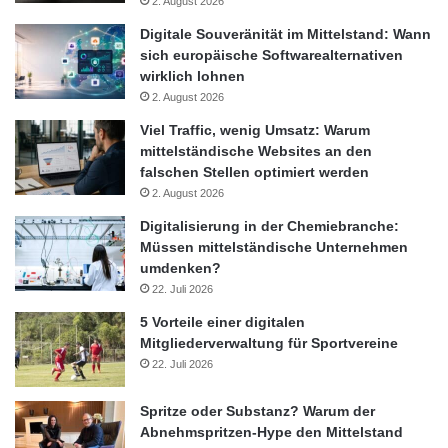
2. August 2026
Auto Club Europa
Digitale Souveränität im Mittelstand: Wann
sich europäische Softwarealternativen
Reißverschlussverfahren
StVO
wirklich lohnen
2. August 2026
Viel Traffic, wenig Umsatz: Warum
mittelständische Websites an den
falschen Stellen optimiert werden
2. August 2026
Digitalisierung in der Chemiebranche:
Müssen mittelständische Unternehmen
umdenken?
22. Juli 2026
5 Vorteile einer digitalen
Mitgliederverwaltung für Sportvereine
22. Juli 2026
Spritze oder Substanz? Warum der
Abnehmspritzen-Hype den Mittelstand