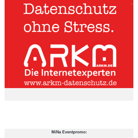
Foto: dmd/thx
Doch auch dies läuft nicht immer im beiderseitigen
Einvernehmen. Bisweilen verstoßen die Verkehrsteilnehmer
gegen die Verkehrsordnung, wenn sie dem anderen das
Einfädeln verweigern, oder – andersrum – auf das
Vorfahrtsrecht bestehen. Erzwingt jemand eine Lücke oder
macht sie absichtlich dicht, drohen in beiden Fällen empfindliche
Geldbußen. Kommt es dabei zum Unfall, liegt die höhere
Sorgfaltspflicht bei dem Fahrer, der die Spur wechselt. Sprich:
Auf ihn kommen bei der Schadensteilung womöglich die
höheren Kosten zu.
ARKM.marketing
MiNa Eventpromo: