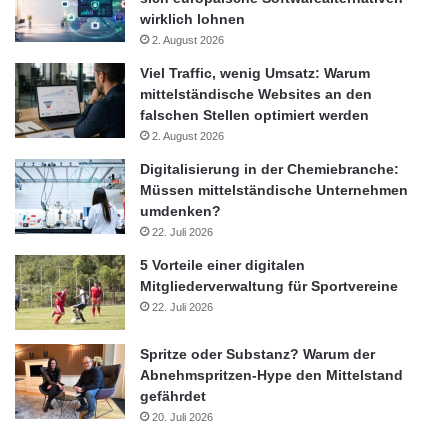
Mitarbeitern genau diese Möglichkeiten zu geben. „Wir haben
wirklich lohnen
seit nunmehr 20 Jahren das Ohr ganz nah am Arbeitsmarkt und
2. August 2026
stellen unsere Business Center flexibel auf die Bedürfnisse
Viel Traffic, wenig Umsatz: Warum
unserer Kunden ein. Unser variables Geschäftsmodell ist nicht
mittelständische Websites an den
Teil eines kurzfristigen Hypes, sondern ein nachhaltiger und
falschen Stellen optimiert werden
seriöser Bestandteil der Arbeitswelt des 21. Jahrhunderts!“
2. August 2026
Digitalisierung in der Chemiebranche:
Quelle: Satellite Office Presse Team
Müssen mittelständische Unternehmen
umdenken?
22. Juli 2026
Arbeitskräfte
Berlin
Generation Y
5 Vorteile einer digitalen
Mitgliederverwaltung für Sportvereine
Gordon-Gekko-Modell
HR-Manager
22. Juli 2026
Konzern
Sinnstiftung
Spritze oder Substanz? Warum der
Work-Life-Balance
Abnehmspritzen-Hype den Mittelstand
gefährdet
20. Juli 2026