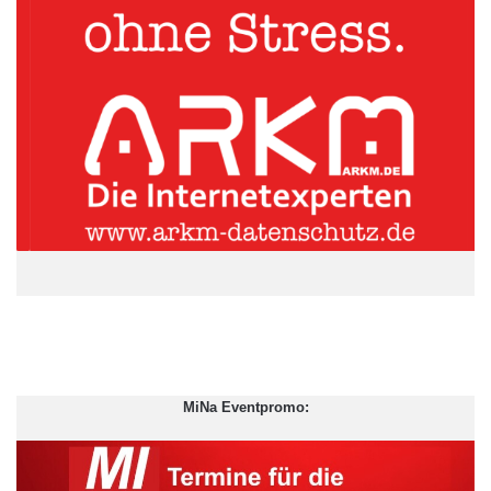
In diesem Zusammenhang geht es auch um den Arbeitsplatz
per se. Wie und wo wollen Menschen heute arbeiten, damit sie
ihr volles Potential ausschöpfen können? Handelt es sich hierbei
um eine Generationsfrage oder eine Evolutionsfrage? Die
großen amerikanischen Vorzeige-Arbeitgeber wie Facebook,
Google oder Apple wollen uns glauben machen, dass
Glaskästen und Kickertische der Königsweg zum Glück sind.
Je flexibler und bunter der Arbeitsplatz, desto größer die
Rentabilität, oder etwa nicht?
„Aus meiner Sicht müssen Unternehmen tatsächlich umdenken,
wenn es um Arbeitszeit- und Arbeitsplatzgestaltung geht. Da
geht es aber mehr um eine ganzheitliche Struktur- und
Kulturveränderung als um rosa Stühle und Flipperautomaten im
MiNa Eventpromo:
Konferenzraum. Der Wandel ist jetzt und Flexibilisierung heißt
das Zauberwort“, sagt Gödiker, Gründerin und
geschäftsführende Gesellschafterin von Satellite Office.