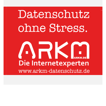
Quelle: Hochschule Bremerhaven
„Für mich ist nicht das Preisgeld ausschlaggebend. Durch die
Teilnahme durfte ich erfolgreiche Frauen in den verschiedensten
Führungspositionen kennenlernen“, so die Preisträgerin. Sie
habe sich mit Frauen austauschen können, die in der
Selbstständigkeit stehen, Rechtsanwältinnen, Ärztinnen und
Unternehmerinnen, die Karriere machen. Der
Erfahrungsaustausch sei dabei für die Preisträgerin das
Wichtigste. Dabei hat sie diese Auszeichnung nicht zuletzt ihrer
Zielstrebigkeit zu verdanken. „Ich behalte meine Ziele fest im
Blick und Dinge die mir wichtig sind, verfolge ich konsequent“,
so die 28-Jährige.