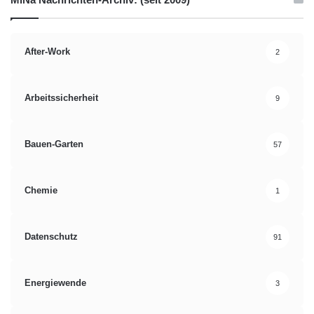
Hochschule Bremerhaven
Katja Weiße
After-Work
2
Klausmann Award
ZONTA Club Bremen
Arbeitssicherheit
9
Bauen-Garten
57
Chemie
1
Datenschutz
91
Energiewende
3