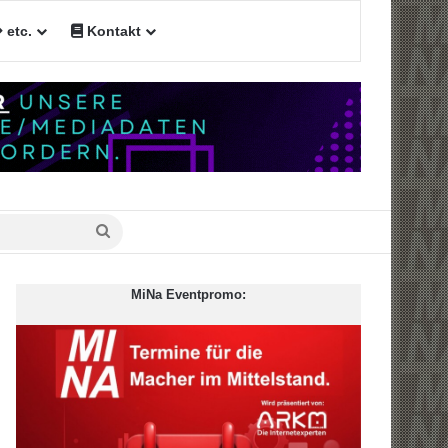
etc.
Kontakt
n
Suche
nach
MiNa Eventpromo: