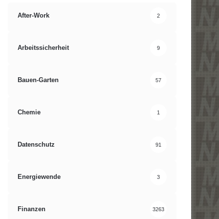
After-Work
2
Arbeitssicherheit
9
Bauen-Garten
57
Chemie
1
Datenschutz
91
Energiewende
3
Finanzen
3263