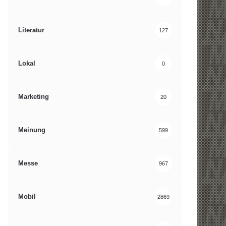
Literatur
127
Lokal
0
Marketing
20
Meinung
599
Messe
967
Mobil
2869