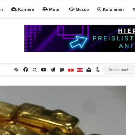
en
Karriere
Mobil
Messe
Kolumnen
RSS
Facebook
X
YouTube
Telegram
Mastodon
Inhaltsverzeichnis
MiNa CH
MiNa AT
Skin umschalte