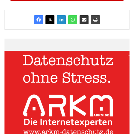
Schwermetall in der Erdkruste noch seltener vor als Rhodium,
Ruthenium und Iridium. Die Gewinnung von Rhenium ist
schwierig, da es ausschließlich in Erzen gebunden ist, und in
der Natur demnach nicht elementar auftritt. Die größten
Vorkommen finden sich in den USA, Chile und Kanada. „Hier
wird es vorwiegend gefördert, wobei auch Kasachstan als einer
der Hauptproduzenten gilt. Die weltweite Fördermenge beträgt
nur etwa 45 Tonnen pro Jahr – zum Vergleich: Bei Gold
sprechen wir von einer jährlichen Fördermenge von rund 2600
Tonnen. Das macht Rhenium, das äußerlich an Platin erinnert,
ungemein wertvoll und als Geldanlage sowohl für institutionelle
als auch für private Investoren interessant“, so Weber. Die
Edelmetallspezialisten der TPMG bieten Anlegern daher bereits
seit geraumer Zeit den Erwerb von Rhenium an.
Mit der Luft- und Raumfahrtbranche haben Investoren zudem
einen zuverlässigen Abnehmer für das Metall. Hier steht
Rhenium aufgrund seiner physikalischen Eigenschaften hoch im