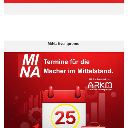
Kurs. Wird es Legierungen beigemischt, hat es gerade bei sehr
hohen Temperaturen positive Auswirkungen auf das
Ermüdungsverhalten von entsprechend beschichteten
Bauteilen. Daher finden diese Legierungen insbesondere in
Flugzeugtriebwerken Verwendung. Nach Wolfram besitzt
Rhenium die zweithöchste Schmelztemperatur aller bekannten
MiNa Eventpromo:
Metalle. „Anleger können sich angesichts dessen sicher sein,
ihre Bestände an Rhenium in ihrem Anlage-Portfolio jederzeit zu
einem guten Preis wieder veräußern zu können“, erläutert der
Edelmetallspezialist.
ARKM.marketing