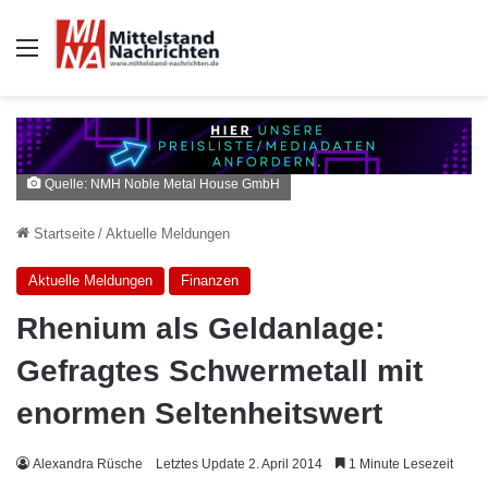
Auswahl
Quelle: NMH Noble Metal House GmbH
Startseite
/
Aktuelle Meldungen
Aktuelle Meldungen
Finanzen
Rhenium als Geldanlage:
Gefragtes Schwermetall mit
enormen Seltenheitswert
Alexandra Rüsche
Letztes Update 2. April 2014
1 Minute Lesezeit