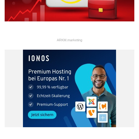
ARKM.marketing
Quelle: NMH Noble Metal House GmbH
Berlin
Geldanlage
Luftfahrt
Raumfahrt
Rhenium
Schwermetall
Seltenheitswert
TPMG