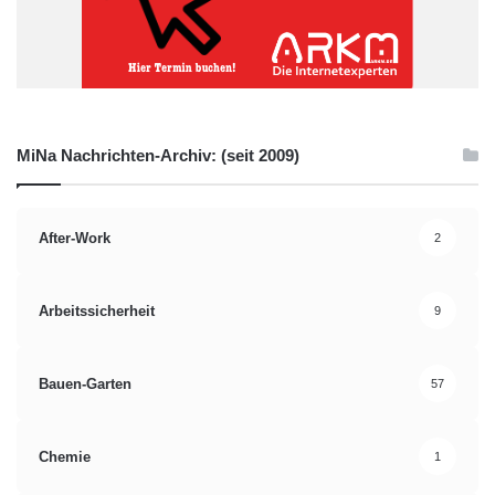
MiNa Nachrichten-Archiv: (seit 2009)
After-Work
2
Arbeitssicherheit
9
Bauen-Garten
57
Chemie
1