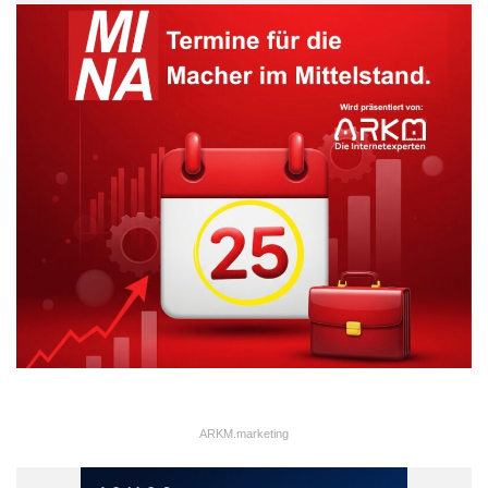
Smartphone-Nutzer zugeschnitten wurde. „Die Prepaid-
Kreditkarte erweist sich als eine nützliche Erweiterung des
Mobiltelefons, solange die NFC-Technologie noch nicht überall
angekommen ist“, erklärt Marc Dornsbach, Fachredakteur bei
Kreditkarte.net. Den 3. Platz in der Gesamtwertung sicherte
sich die ADAC ClubmobilKarte.
Auf Einsatzentgelte und Aufladegebühren achten
Aufgrund des Guthabenprinzips sind Prepaid-Kreditkarten für
fast jeden erhältlich – auch für Jugendliche, Auszubildende oder
Selbstständige. „Die Risiken dieser Kreditkarten sind in der
Regel überschaubar“, erläutert Marc Dornsbach weiter. „Wir
empfehlen jedoch, auf die Einsatzentgelte und Gebühren für
eine Aufladung zu achten. Das sind die üblichen Kostenfallen.“
ARKM.marketing
Der Prepaid-Kreditkarten-Test wird jährlich durch Kreditkarte.net
durchgeführt, eines der führenden Fachportale für Kreditkarten