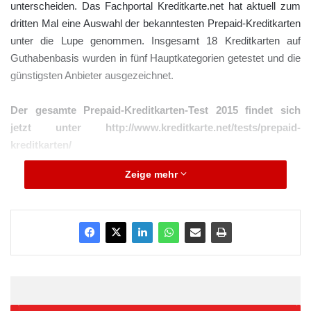
unterscheiden. Das Fachportal Kreditkarte.net hat aktuell zum
dritten Mal eine Auswahl der bekanntesten Prepaid-Kreditkarten
unter die Lupe genommen. Insgesamt 18 Kreditkarten auf
Guthabenbasis wurden in fünf Hauptkategorien getestet und die
günstigsten Anbieter ausgezeichnet.
Der gesamte Prepaid-Kreditkarten-Test 2015 findet sich
jetzt unter http://www.kreditkarte.net/tests/prepaid-
kreditkarten/
Zeige mehr
ARKM.marketing