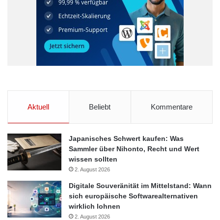
Unternehmen, die frühzeitig ein robustes
Datenmanagementsystem etablieren, werden nicht nur besser
für die Skalierung gerüstet sein, sondern setzen sich auch von
der Konkurrenz ab. Es ist daher für alle Startups von
entscheidender Bedeutung, das Datenmanagement zu einem
Herzstück ihrer operativen und strategischen Entscheidungen
zu machen. Nutzen Sie Daten als Ihren Verbündeten, um Ihr
Startup auf den Weg des Erfolgs zu führen.
Aktuell
Beliebt
Kommentare
Datenhygiene
Datenmanagement
Japanisches Schwert kaufen: Was
Sammler über Nihonto, Recht und Wert
Datenschutz
wissen sollten
2. August 2026
Digitale Souveränität im Mittelstand: Wann
sich europäische Softwarealternativen
wirklich lohnen
2. August 2026