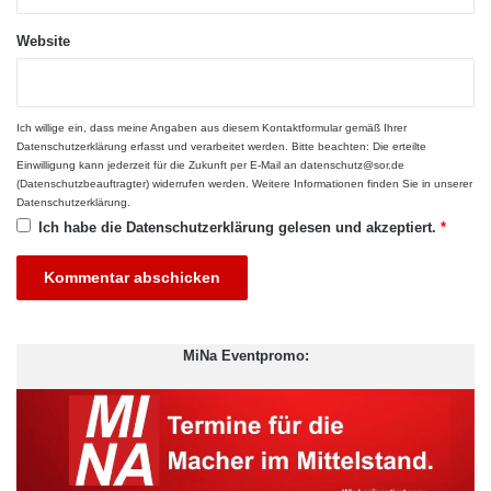
und Produkte auf ihre Bedürfnisse zugeschnitten sind, ist die
Personalisierung kein Luxus mehr, sondern eine Notwendigkeit.
Website
Startups können durch effektives Datenmanagement ein tiefes
Verständnis ihrer Kunden erlangen und den Service
personalisieren, was zu einer höheren
Kundenbindung
und
Ich willige ein, dass meine Angaben aus diesem Kontaktformular gemäß Ihrer
Zufriedenheit führt.
Datenschutzerklärung
erfasst und verarbeitet werden. Bitte beachten: Die erteilte
Einwilligung kann jederzeit für die Zukunft per E-Mail an datenschutz@sor.de
(Datenschutzbeauftragter) widerrufen werden. Weitere Informationen finden Sie in unserer
Optimierung von
Datenschutzerklärung
.
Ich habe die
Datenschutzerklärung
gelesen und akzeptiert.
*
Betriebsabläufen
Datenmanagement hilft Startups, ihre Betriebsabläufe zu
optimieren, indem es Engpässe identifiziert, ineffiziente
Prozesse aufdeckt und automatisierbare Aufgaben vorschlägt.
MiNa Eventpromo:
Dies führt zu einer schlankeren Organisation, die ihr Potenzial
voll ausschöpfen kann, ohne sich in unnötiger Komplexität zu
verlieren.
Compliance und