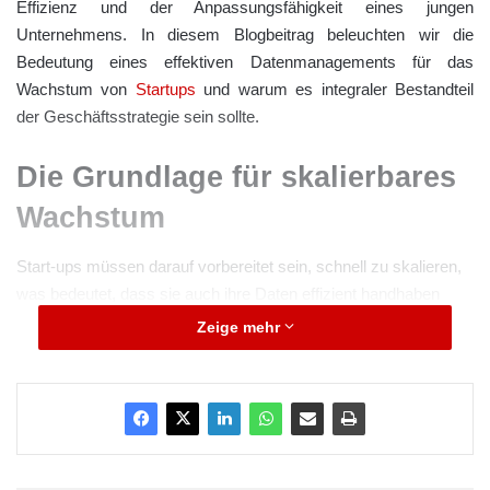
Effizienz und der Anpassungsfähigkeit eines jungen
Unternehmens. In diesem Blogbeitrag beleuchten wir die
Bedeutung eines effektiven Datenmanagements für das
Wachstum von
Startups
und warum es integraler Bestandteil
der Geschäftsstrategie sein sollte.
Die Grundlage für skalierbares
Wachstum
Start-ups müssen darauf vorbereitet sein, schnell zu skalieren,
was bedeutet, dass sie auch ihre Daten effizient handhaben
müssen. Ein solides Datenmanagement bietet die notwendige
Zeige mehr
Infrastruktur, um mit steigenden Datenmengen umzugehen,
ohne dass die Systeme überlastet werden oder die
Performance leidet. Dies stellt sicher, dass das Startup auch in
Spitzenzeiten reaktionsfähig bleibt. Internetexperte Sven Oliver
Rüsche nutzt hierfür das Wort
Datenhygiene
in seinem
aktuellesten Fachartikel als
langjähriger Unternehmensberater