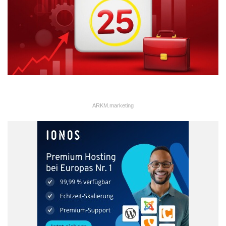
die Wichtigkeit dahinter verstehen. Ebenso wichtig nach der
Einführung ist ein Ansprechpartner, an den sich die Mitarbeiter
bei Fragen, Unsicherheiten und Problemen bei der Nutzung
wenden können. Wenn Mitarbeiter Angst haben, sich bei IT-
Sicherheits-Problemen an eine Ansprechperson zu wenden,
kann im schlimmsten Fall das Problem “vertuscht“ werden.
Oftmals hat dann der Virus / der Trojaner Zeit, sich im
Unternehmen zu verbreiten, was oftmals größere Auswirkungen
ARKM.marketing
hat als die Beseitigung des Fehlers direkt nach dem Auftreten.
Hosting von sensiblen Daten
Der Anteil der Unternehmen, die ihre Daten in die Cloud
verlagert, wächst kontinuierlich an. Ob Cloud-Computing die
sicherste Option für alle Unternehmen ist, die Daten zu
speichern, kann so nicht generell gesagt werden. Gleichzeitig
kommt es auf die Art der Daten an. Für große Unternehmen ist