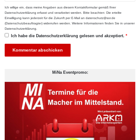
Ich willige ein, dass meine Angaben aus diesem Kontaktformular gemäß Ihrer
Datenschutzerklärung
erfasst und verarbeitet werden. Bitte beachten: Die erteilte
Einwilligung kann jederzeit für die Zukunft per E-Mail an datenschutz@sor.de
(Datenschutzbeauftragter) widerrufen werden. Weitere Informationen finden Sie in unserer
Datenschutzerklärung
.
Ich habe die
Datenschutzerklärung
gelesen und akzeptiert.
*
MiNa Eventpromo:
Weiterbildungen
zu den grundsätzlichen Gefahren im Internet
und bei der Bearbeitung von E-Mails sollten unbedingt
angeboten werden. Ebenso sollten alle Mitarbeiter ein
Bewusstsein dafür entwickeln, wie wichtig starke Passwörter in
Unternehmen sind. Wenn zur Unterstützung der Mitarbeiter eine
IT-Security Software im Unternehmen eingeführt wird, sollten die
Nutzer eine ausgiebige Einführung in das System erhalten und