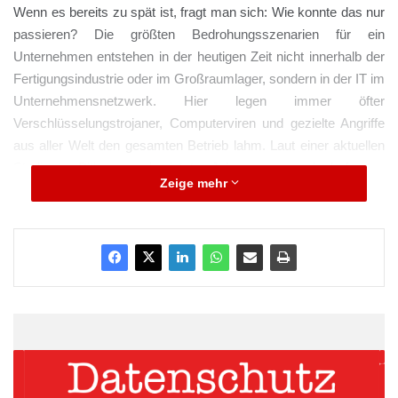
Wenn es bereits zu spät ist, fragt man sich: Wie konnte das nur
passieren? Die größten Bedrohungsszenarien für ein
Unternehmen entstehen in der heutigen Zeit nicht innerhalb der
Fertigungsindustrie oder im Großraumlager, sondern in der IT im
Unternehmensnetzwerk. Hier legen immer öfter
Verschlüsselungstrojaner, Computerviren und gezielte Angriffe
aus aller Welt den gesamten Betrieb lahm. Laut einer aktuellen
Studie von
Bitkom
wurden letztes Jahr neun von zehn befragten
Zeige mehr
Unternehmen Ziel einer Cyberattacke. Auch der Schaden auf
die deutsche Wirtschaft hat sich innerhalb der letzten zwei Jahre
auf 234 Milliarden Euro verdoppelt. Auf die Frage, warum KMUs
zunehmend zur Zielscheibe werden, können geringere IT-
Schutzmaßnahmen, geringe personelle Ressourcen und
fehlendes IT-Knowhow sowie attraktive Schnittstellen zu
Konzernen als Einfallstor in andere Systeme angeführt werden.
KMUs müssen ihre IT proaktiv gegen Angriffe schützen, um ihre
sensiblen Daten und ihre Reputation zu schützen. Was würde
es für Ihr Unternehmen bedeuten, wenn morgen Nachmittag um