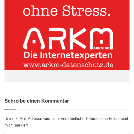
15 Uhr die komplette IT ausfällt? Sämtliche Back-ups nicht
mehr verfügbar wären? Was wäre, wenn wertvolle Daten oder
Patente im Darknet auftauchen? Aktuelle
Studienergebnisse
zeigen, dass viele Mittelständler nicht einmal einen Notfallplan
als Reaktion gegen eine mögliche Cyberattacke vorbereitet
haben.
Der Mitarbeiter: durch
Schulungen die Awareness
steigern
Schreibe einen Kommentar
Deine E-Mail-Adresse wird nicht veröffentlicht.
Erforderliche Felder sind
mit
*
markiert