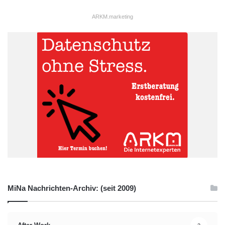
ist bereits ein sehr hohes Maß an Sicherheit erreicht.“
ARKM.marketing
SSL-Zertifikate
sichern die Kommunikation zwischen Geräten
und Servern ab. Die E-Mail-Verschlüsselung mittels S/MIME-
Zertifikaten macht die Kommunikation zwischen zwei Parteien
von außen uneinsehbar und schützt Nachrichten sowie
Anhänge vor Manipulationen. Dennoch: IT-Sicherheit kann –
allen technischen Vorkehrungen zum Trotz – immer nur so gut
sein, wie der Mensch, der die IT benutzt.
Quelle: PSW GROUP GmbH & Co. KG
digitale Patientenakten
DSGVO
Gesundheitswesen
MiNa Nachrichten-Archiv: (seit 2009)