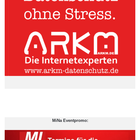
Schon mehrere Cyberangriffe
auf das Gesundheitswesen
waren erfolgreich
Tatsächlich hat die jüngere Vergangenheit gezeigt, dass es nicht
gut um den Datenschutz im Gesundheitswesen bestellt ist. Im
Juli 2019 sorgte ein Cyberangriff dafür, dass ein kompletter
Verbund an Krankenhäusern und Altenpflegeeinrichtungen
stillgelegt wurde. „Mithilfe eines Verschlüsselungstrojaners, so
genannte Ransomware drangen
Cyberkriminelle
in die
Netzwerke des DRK Rheinland-Pfalz ein und verschlüsselten
wichtige Patientendaten. Wenngleich keine Patientendaten
abgegriffen wurden, waren dennoch wichtige Daten nicht mehr
verfügbar und über Wochen konnte ein normaler Krankenhaus-
MiNa Eventpromo:
oder Pflegeheimalltag kaum noch stattfinden“, erinnert sich
Patrycja Tulinska.