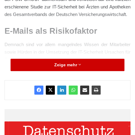
erschienene Studie zur IT-Sicherheit bei Ärzten und Apotheken
des Gesamtverbands der Deutschen Versicherungswirtschaft.
E-Mails als Risikofaktor
Demnach sind vor allem mangelndes Wissen der Mitarbeiter
sowie Hürden in der Umsetzung der IT-Sicherheit Ursachen für
Datenskandale im Gesundheitswesen: Patientendaten werden
Zeige mehr
häufig unverschlüsselt und damit für jeden einsehbar per E-Mail
versendet. „Aufgrund der Unwissenheit öffnen Mitarbeiterinnen
und Mitarbeiter in Praxen und Apotheken E-Mail-Anhänge von
zwar unbekannten, jedoch vermeintlich unauffälligen Absendern,
ohne diese vorher genau zu prüfen. Fallen diese Mitarbeiter auf
solche Phishing-E-Mails herein, sind Patientendaten in Gefahr.
Auch durch die fehlende Verschlüsselung ist die Gefahr sehr
hoch, dass
digitale Patientenakten
in die Hände unbefugter
Dritter gelangen“, warnt Patrycja Tulinska.