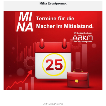
ARKM.marketing
MiNa Eventpromo:
„Der Entschluss stellt eine korrekte Umsetzung geltenden
ARKM.marketing