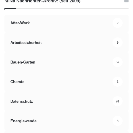
MiNa Nachrichten-Archiv: (seit 2009)
After-Work
2
Arbeitssicherheit
9
Bauen-Garten
57
Chemie
1
Datenschutz
91
Energiewende
3