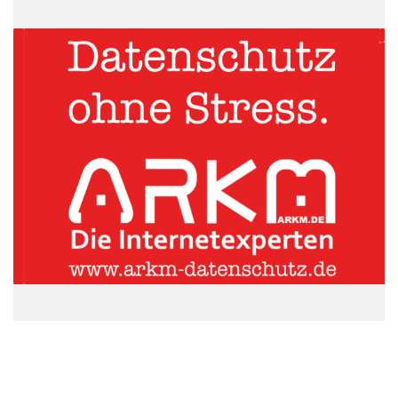
Quelle: pixabay.com/ wattblicker
Tierschutzkonforme Entscheidung
Bei den Tierversuchen im Rahmen eines Wahlpflichtkurses war
vorgesehen, Mäuse nach Injektion u.a. von Psychopharmaka
oder Alkohol speziellen Herausforderungen auszusetzen. Der
Bundesverband Menschen für Tierrechte begrüßt die
tierschutzkonforme Entscheidung der Genehmigungsbehörde,
die Tierversuche zu untersagen.