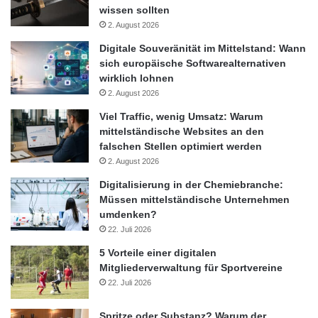
wissen sollten
beziehungsweise „gebräuchlichen Versuchen“. Es sei davon
2. August 2026
auszugehen, dass es bereits Filmaufnahmen gebe und so die
Versuche von Studierenden nicht erneut durchgeführt werden
Digitale Souveränität im Mittelstand: Wann
sich europäische Softwarealternativen
müssen. Das Verwaltungsgericht Köln bestätigte damit die
wirklich lohnen
Rechtmäßigkeit der Untersagungsverfügung des Landes
2. August 2026
Nordrhein-Westfalen.
Viel Traffic, wenig Umsatz: Warum
mittelständische Websites an den
Human und fortschrittlich
falschen Stellen optimiert werden
2. August 2026
Dieses Gerichtsurteil ist richtungsweisend für den Vollzug des
Tierschutzgesetzes und bedingt eine humanere und
Digitalisierung in der Chemiebranche:
Müssen mittelständische Unternehmen
fortschrittlichere Handlungsweise. „Wir freuen uns, dass die
umdenken?
genehmigende Behörde hier ihrer Verpflichtung nachgekommen
22. Juli 2026
ist, die Unerlässlichkeit von Tierversuchen zu prüfen“, lobt Dr.
5 Vorteile einer digitalen
Claudia Gerlach. Die Entscheidungen sind ein Vorbild für andere
Mitgliederverwaltung für Sportvereine
Bundesländer, Tierversuche kritisch auf Entbehrlichkeit zu
22. Juli 2026
prüfen, was insbesondere bei Ausbildungszwecken gegeben ist,
und diese dann konsequent zu verbieten.
Spritze oder Substanz? Warum der