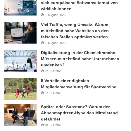
bestmöglich gesicherten Online-Banking-Programm. Die
sich europäische Softwarealternativen
wirklich lohnen
meisten
2. August 2026
deutschen Kreditinstitute setzen mittlerweile auf das
Viel Traffic, wenig Umsatz: Warum
mittelständische Websites an den
falschen Stellen optimiert werden
mTAN-Verfahren (mobile TAN) – für Smartphone-Besitzer leider
2. August 2026
Digitalisierung in der Chemiebranche:
nicht geeignet – oder die TAN-Übermittlung via TAN-Generator.
Müssen mittelständische Unternehmen
– Führen Sie Ihr Online-Banking niemals auf fremden oder
umdenken?
22. Juli 2026
öffentlichen PCs (z.B. Internetcafés) oder Notebooks durch.
5 Vorteile einer digitalen
Und
Mitgliederverwaltung für Sportvereine
22. Juli 2026
nutzen Sie dafür niemals öffentliche WLAN-Hotspots. – Halten
Sie die Software und die Antivirus-Programme Ihres
Spritze oder Substanz? Warum der
Abnehmspritzen-Hype den Mittelstand
Rechners (PC, Notebook) immer auf dem neusten Stand. Am
gefährdet
20. Juli 2026
besten