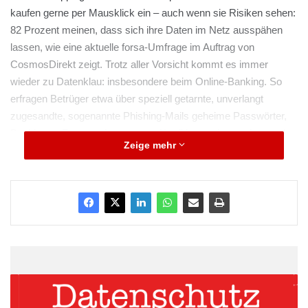
kaufen gerne per Mausklick ein – auch wenn sie Risiken sehen:
82 Prozent meinen, dass sich ihre Daten im Netz ausspähen
lassen, wie eine aktuelle forsa-Umfrage im Auftrag von
CosmosDirekt zeigt. Trotz aller Vorsicht kommt es immer
wieder zu Datenklau: insbesondere beim Online-Banking. So
erfragen Betrüger etwa über speziell getarnte, unverlangt
zugesandte, sogenannte Phishing-Mails geheime Passwörter,
Bankkonto-Zugangsdaten, sogar Kreditkartendaten, aber auch
Zeige mehr
andere Benutzerkonto-Informationen. Wer seine Daten preisgibt,
kann schnell mehrere Tausend Euro verlieren. Die Banken sind
nicht immer verpflichtet, den Schaden komplett zu übernehmen.
CosmosDirekt erklärt, wer bei Online-Banking-Betrug haftet –
und gibt Tipps, wie man sich schützen kann.
Wer haftet beim Online-Banking-Betrug?
ARKM.marketing