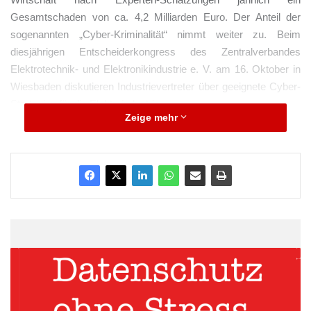
Gesamtschaden von ca. 4,2 Milliarden Euro. Der Anteil der
sogenannten „Cyber-Kriminalität“ nimmt weiter zu. Beim
diesjährigen Entscheiderkongress des Zentralverbandes
Elektrotechnik- und Elektronikindustrie e. V. am 16. Oktober in
Wiesbaden diskutieren Industrievertreter über geeignete Cyber-
Strategien für die Elektroindustrie.
Zeige mehr