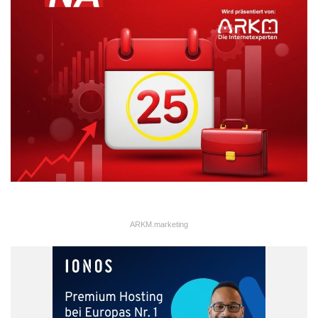
weiter zunehmende (Prozess-)Vernetzung über
Unternehmensgrenzen hinweg. Damit verbunden sind neue
Angriffsvektoren für Wirtschaftsspionage. Unternehmen der
Elektroindustrie stehen hier vor völlig neuen Herausforderungen.
Auch eine durchgängige Sensibilisierung der Mitarbeiter für die
neuen Bedrohungen ist dabei noch zu leisten“, so Stefan Klopp.
ARKM.marketing
ARKM.marketing