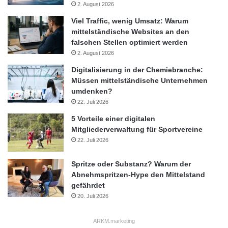
2. August 2026
Know-How-Schutz
Köln
Viel Traffic, wenig Umsatz: Warum
mittelständische Websites an den
ML Consulting
Panel-Diskussion
falschen Stellen optimiert werden
2. August 2026
Stefan Klopp
Wiesbaden
Digitalisierung in der Chemiebranche:
Müssen mittelständische Unternehmen
Wirtschaftsspionage
umdenken?
ZVEI Entscheiderkongress
22. Juli 2026
5 Vorteile einer digitalen
Mitgliederverwaltung für Sportvereine
22. Juli 2026
Spritze oder Substanz? Warum der
Abnehmspritzen-Hype den Mittelstand
gefährdet
20. Juli 2026
ARKM.marketing