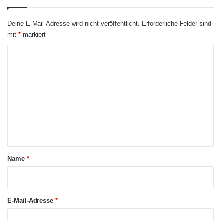
strukturelle und finanzielle Herausforderungen. Es braucht daher
nicht nur Innovationsgeist, sondern oft auch externe
Deine E-Mail-Adresse wird nicht veröffentlicht.
Erforderliche Felder sind
Unterstützung durch Förderprogramme oder Partnerschaften
mit
*
markiert
mit spezialisierten Dienstleistern.
K
ARKM.marketing
o
m
m
e
n
t
a
Name
*
r
*
E-Mail-Adresse
*