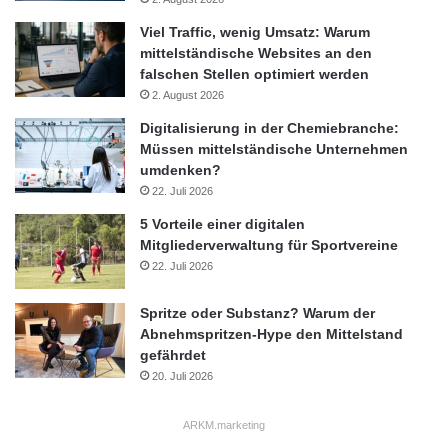
bestehende Arbeitsabläufe integrieren lassen.
Viel Traffic, wenig Umsatz: Warum
mittelständische Websites an den
Herausforderungen und
falschen Stellen optimiert werden
2. August 2026
Lösungsansätze für den
Digitalisierung in der Chemiebranche:
Mittelstand
Müssen mittelständische Unternehmen
umdenken?
Während Großunternehmen oftmals über die finanziellen und
22. Juli 2026
personellen Mittel verfügen, um nachhaltige Prozesse zügig
5 Vorteile einer digitalen
umzusetzen, sehen sich mittelständische Betriebe häufig mit
Mitgliederverwaltung für Sportvereine
spezifischen Problemen konfrontiert. Hohe Investitionskosten,
22. Juli 2026
fehlende Fachkenntnisse und ein eng getakteter Zeitplan wirken
Spritze oder Substanz? Warum der
oftmals als Hemmnisse. Hinzu kommt, dass der Druck seitens
Abnehmspritzen-Hype den Mittelstand
der Kunden, Lieferanten und der Politik mitunter als Belastung
gefährdet
empfunden wird.
20. Juli 2026
Dennoch gibt es viele Wege, die Transformation auch mit
ARKM.marketing
begrenzten Ressourcen zu meistern. Kooperationen mit