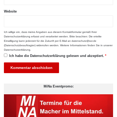
Website
Der Weg zu nachhaltigen
Ich willige ein, dass meine Angaben aus diesem Kontaktformular gemäß Ihrer
Datenschutzerklärung
erfasst und verarbeitet werden. Bitte beachten: Die erteilte
Bauprozessen
Einwilligung kann jederzeit für die Zukunft per E-Mail an datenschutz@sor.de
(Datenschutzbeauftragter) widerrufen werden. Weitere Informationen finden Sie in unserer
Datenschutzerklärung
.
Um Nachhaltigkeit in den Arbeitsalltag der Bauunternehmen zu
Ich habe die
Datenschutzerklärung
gelesen und akzeptiert.
*
integrieren, braucht es eine strategische Neuausrichtung.
Moderne Baugeräte können hierbei eine entscheidende Rolle
spielen. Unternehmen wie die
Rhein-Main-Baugeräte GmbH
bieten spezialisierte Lösungen, um ressourcenschonend und
effizient zu arbeiten. Ein gezielter Einsatz solcher Geräte
MiNa Eventpromo:
mindert nicht nur Umweltbelastungen, sondern optimiert auch
Bauabläufe. Hinzu kommt, dass digitale Technologien, wie zum
Beispiel Baustellenmanagement-Software, Prozesse effizienter
gestalten und dabei helfen, Ressourcen besser zu verwalten.