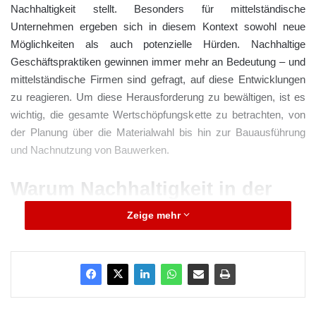
Nachhaltigkeit stellt. Besonders für mittelständische
Unternehmen ergeben sich in diesem Kontext sowohl neue
Möglichkeiten als auch potenzielle Hürden. Nachhaltige
Geschäftspraktiken gewinnen immer mehr an Bedeutung – und
mittelständische Firmen sind gefragt, auf diese Entwicklungen
zu reagieren. Um diese Herausforderung zu bewältigen, ist es
wichtig, die gesamte Wertschöpfungskette zu betrachten, von
der Planung über die Materialwahl bis hin zur Bauausführung
und Nachnutzung von Bauwerken.
Warum Nachhaltigkeit in der
Bauindustrie unumgänglich ist
Zeige mehr
Die Themen Klimawandel, Ressourcenschonung und
Energieeffizienz rücken zunehmend in den Fokus von Politik,
Wirtschaft und Gesellschaft. Die Bauindustrie spielt hierbei eine
Schlüsselrolle, da sie erheblich zum CO₂-Ausstoß beiträgt und