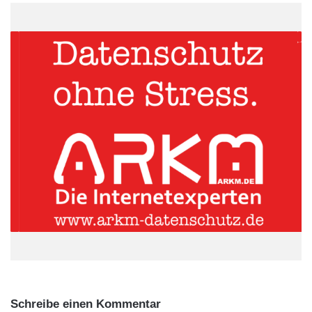
enorme Mengen an Rohstoffen verbraucht. Es gilt,
umweltfreundliche Alternativen zu entwickeln, etwa durch den
Einsatz erneuerbarer Energien und energieeffizienter
Bauweisen. Ein Umdenken hin zu kreislauffähigen Methoden –
beispielsweise durch Wiederverwertung von Baumaterialien –
ist essenziell. Die sogenannte Kreislaufwirtschaft bietet hierbei
nicht nur ökologische, sondern auch wirtschaftliche Vorteile,
indem sie die Abhängigkeit von Rohstoffimporten reduziert und
Kosten langfristig senkt.
Gerade mittelständische Unternehmen haben die Möglichkeit,
durch innovative Ansätze ihre Wettbewerbsfähigkeit zu steigern.
Ob durch den Einsatz moderner Baustoffe, die Nutzung
regenerativer Energien oder optimierte Bauprozesse – das
Potenzial ist enorm. Nicht zu unterschätzen ist auch der Beitrag
der Bauindustrie zur Schaffung neuer, umweltbewusster
Arbeitsplätze, die in der Region für wirtschaftliche Stabilität
sorgen können. Doch dieser Wandel stellt Firmen auch vor
Schreibe einen Kommentar