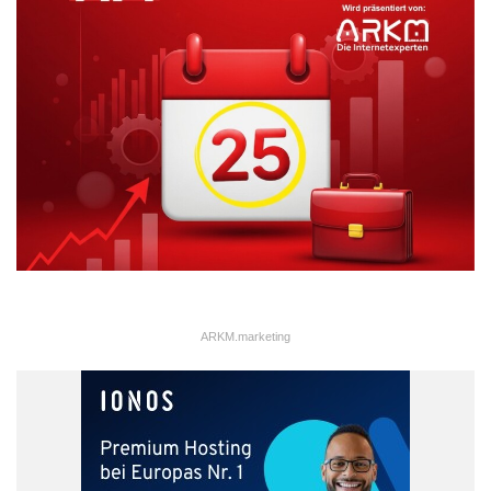
Ein weiterer wichtiger Schritt ist die Schulung der Belegschaft.
Mitarbeiter benötigen ein Verständnis für nachhaltige Materialien
und Bauweisen, um diese erfolgreich umzusetzen. Dies kann
mittelständische Betriebe auch dabei unterstützen, dem
Fachkräftemangel entgegenzuwirken, indem sie sich als
attraktive Arbeitgeber positionieren. Passend dazu sind Ansätze
wie die
nachhaltige Personalentwicklung gegen
Fachkräfteengpass
von großer Relevanz, um die Belegschaft
langfristig und zukunftsorientiert auszubauen. Darüber hinaus ist
es wichtig, die Mitarbeiter stärker in den Veränderungsprozess
des Unternehmens einzubinden, um eine nachhaltige
Unternehmenskultur zu etablieren.
ARKM.marketing
Innovative Materialien und
Techniken als Erfolgsfaktoren
Ein zentraler Aspekt nachhaltigen Bauens ist die Auswahl der