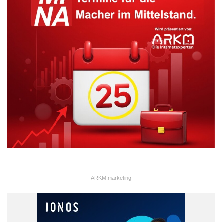
allerdings auch nicht warten, denn meist gibt es per Chat nur
begrenzten Gesprächsstoff. Als Vorschlag für ein Treffen
geeignet sind Verabredungen im Café oder zum Essen,
Diskothek oder Kino eignen sich nur in Einzelfällen, schließlich
will man sich ja besser kennenlernen. Erst dann, wenn die
Verabredung perfekt ist, sollte man nach der Telefonnummer
fragen, geschickt ist es auch, erst die eigene Handynummer
preiszugeben.
Chat
Diskothek
Essen
Features
Flirt
Flirten
Flirtportal
Handynummer
Kino
Lust
ARKM.marketing
Onlineflirt
Onlineflirter
Posingfoto
Profilgestaltung
Telefonnummer