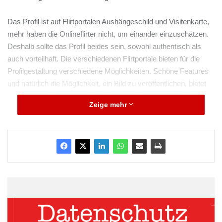
Das Profil ist auf Flirtportalen Aushängeschild und Visitenkarte,
mehr haben die Onlineflirter nicht, um einander einzuschätzen.
Deshalb sollte das Profil beides sein, sowohl authentisch als
auch vorteilhaft. Die verschiedenen Flirtportale bieten für die
Profilgestaltung verschiedene Möglichkeiten. Schöne Features
und natürlich die Möglichkeit, ein Bild zu veröffentlichen, bietet
joyflirter.com. Wer mehr über das Portal wissen will, findet den
Zeige mehr
Betreiber, die
Dreamcatcher GmbH auf Twitter
. Das Bild sollte
ebenfalls möglichst authentisch sein, Posingfotos oder Hintern
in Slips sind vor allem für Männer tabu, egal wie knackig die
Rückseite auch sein mag. Frauen sollten sich nicht zu sexy
geben, aber auch nicht mit ihren Vorzügen geizen.
ARKM.marketing