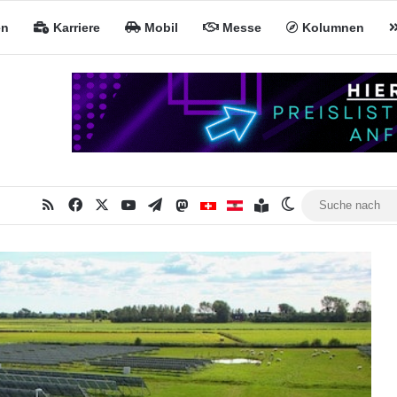
en
Karriere
Mobil
Messe
Kolumnen
RSS
Facebook
X
YouTube
Telegram
Mastodon
Inhaltsverzeichnis
MiNa CH
MiNa AT
Skin umschalte