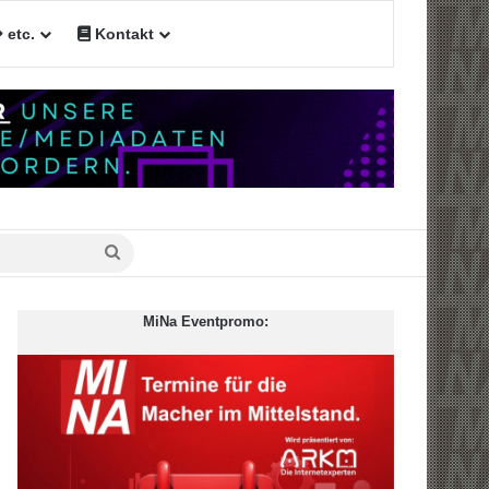
etc.
Kontakt
n
Suche
nach
MiNa Eventpromo: