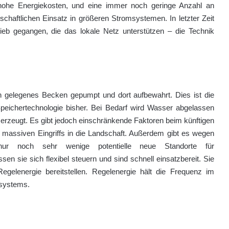
g hohe Energiekosten, und eine immer noch geringe Anzahl an
chaftlichen Einsatz in größeren Stromsystemen. In letzter Zeit
rieb gegangen, die das lokale Netz unterstützen – die Technik
h gelegenes Becken gepumpt und dort aufbewahrt. Dies ist die
peichertechnologie bisher. Bei Bedarf wird Wasser abgelassen
 erzeugt. Es gibt jedoch einschränkende Faktoren beim künftigen
massiven Eingriffs in die Landschaft. Außerdem gibt es wegen
 nur noch sehr wenige potentielle neue Standorte für
n sie sich flexibel steuern und sind schnell einsatzbereit. Sie
gelenergie bereitstellen. Regelenergie hält die Frequenz im
msystems.