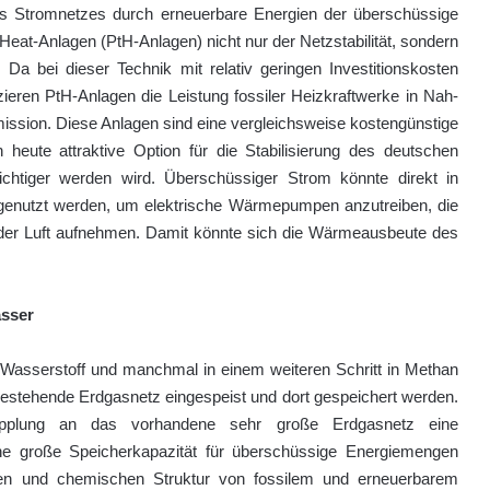
es Stromnetzes durch erneuerbare Energien der überschüssige
at-Anlagen (PtH-Anlagen) nicht nur der Netzstabilität, sondern
Da bei dieser Technik mit relativ geringen Investitionskosten
zieren PtH-Anlagen die Leistung fossiler Heizkraftwerke in Nah-
sion. Diese Anlagen sind eine vergleichsweise kostengünstige
n heute attraktive Option für die Stabilisierung des deutschen
htiger werden wird. Überschüssiger Strom könnte direkt in
genutzt werden, um elektrische Wärmepumpen anzutreiben, die
r Luft aufnehmen. Damit könnte sich die Wärmeausbeute des
asser
n Wasserstoff und manchmal in einem weiteren Schritt in Methan
estehende Erdgasnetz eingespeist und dort gespeichert werden.
opplung an das vorhandene sehr große Erdgasnetz eine
e große Speicherkapazität für überschüssige Energiemengen
aften und chemischen Struktur von fossilem und erneuerbarem