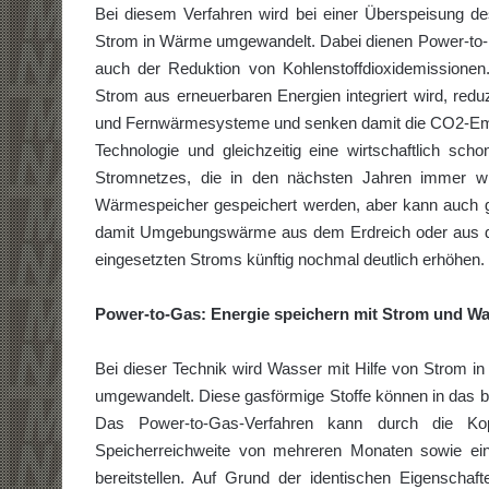
Bei diesem Verfahren wird bei einer Überspeisung d
Strom in Wärme umgewandelt. Dabei dienen Power-to-He
auch der Reduktion von Kohlenstoffdioxidemissionen. 
Strom aus erneuerbaren Energien integriert wird, redu
und Fernwärmesysteme und senken damit die CO2-Emis
Technologie und gleichzeitig eine wirtschaftlich scho
Stromnetzes, die in den nächsten Jahren immer wic
Wärmespeicher gespeichert werden, aber kann auch 
damit Umgebungswärme aus dem Erdreich oder aus de
eingesetzten Stroms künftig nochmal deutlich erhöhen.
Power-to-Gas: Energie speichern mit Strom und W
Bei dieser Technik wird Wasser mit Hilfe von Strom i
umgewandelt. Diese gasförmige Stoffe können in das b
Das Power-to-Gas-Verfahren kann durch die K
Speicherreichweite von mehreren Monaten sowie ein
bereitstellen. Auf Grund der identischen Eigensch