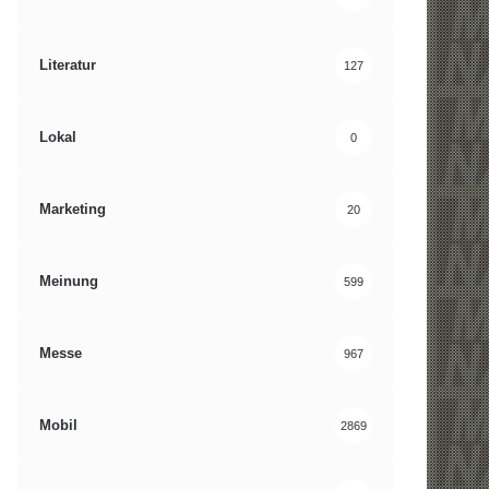
Literatur
127
Lokal
0
Marketing
20
Meinung
599
Messe
967
Mobil
2869