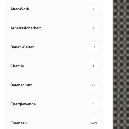
After-Work
2
Arbeitssicherheit
9
Bauen-Garten
57
Chemie
1
Datenschutz
91
Energiewende
3
Finanzen
3263