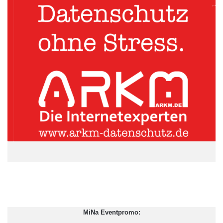
wurden nur fünf Prozent Biosprit ins Benzin gemischt. Weil
verunsicherte Autofahrer trotz der höheren Preise lieber Super
Plus als E10 tanken, gibt es derzeit ein Überangebot des
Biokraftstoffs und Engpässe bei Super Plus. Der
Mineralölwirtschaftsverband hatte daher vergangene
angekündigt, vorerst keine weiteren Raffinerien auf die
Produktion des neuen Treibstoffs umzustellen.
Röttgen machte die Mineralölwirtschaft für die Verunsicherung
der Verbraucher verantwortlich. „Das ist sehr ärgerlich. Ich habe
mich im Umweltministerium mit dem ADAC seit Monaten
vorbereitet“, sagte Röttgen. Es gebe Broschüren, Plakate und
Informationsmaterial millionenfach, die Automobilindustrie habe
Listen über die Verträglichkeit von E10 erstellt. „Aber die
Mineralölwirtschaft hat das nicht an die Tankstelle gebracht“,
kritisierte der Minister.
MiNa Eventpromo:
ARKM.marketing