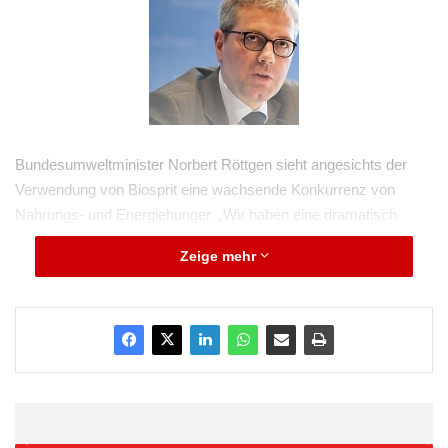
Bundesumweltminister Norbert Röttgen sieht angesichts der
Verwendung von Biosprit eine wachsende Konkurrenz von
Nahrungs- und Energiehunger. „Wir haben eine dramatisch
wachsende Weltbevölkerung“, sagte der CDU-Politiker am
Zeige mehr
Dienstag im ZDF-„heute Journal“. Daher müsse die Konkurrenz
von Lebensmittel- und Energieproduktion gesehen und
ausgeschlossen werden. „Im Moment stellt sich das noch nicht
dar, aber das Problembewusstsein ist hoch und berechtigt“,
sagte Röttgen.
E10 enthält entsprechend einer EU-Richtlinie bis zu zehn
Prozent Bioethanol aus nachwachsenden Rohstoffen. Zuvor