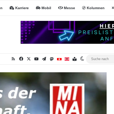
en
Karriere
Mobil
Messe
Kolumnen
RSS
Facebook
X
YouTube
Telegram
Mastodon
Inhaltsverzeichnis
MiNa CH
MiNa AT
Skin umschalte