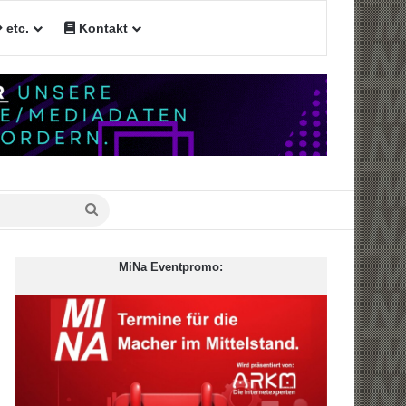
etc.
Kontakt
n
Suche
nach
MiNa Eventpromo: