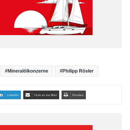
Mineralölkonzerne
Philipp Rösler
LinkedIn
Teile es via Mail
Drucken