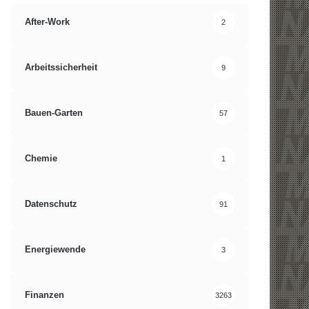
After-Work
2
Arbeitssicherheit
9
Bauen-Garten
57
Chemie
1
Datenschutz
91
Energiewende
3
Finanzen
3263