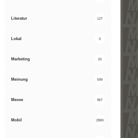
Literatur
127
Lokal
0
Marketing
20
Meinung
599
Messe
967
Mobil
2869