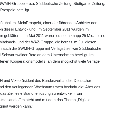
WMH-Gruppe – u.a. Süddeutsche Zeitung, Stuttgarter Zeitung,
rospekt beteiligt.
ufzuhalten. MeinProspekt, einer der führenden Anbieter der
von dieser Entwicklung. Im September 2011 wurden im
n geblättert – im Mai 2011 waren es noch knapp 25 Mio. – eine
 Madsack- und der WAZ-Gruppe, die bereits im Juli diesen
nun auch die SWMH-Gruppe mit Verlagstiteln wie Süddeutsche
und Schwarzwälder Bote an dem Unternehmen beteiligt. Im
ffenen Kooperationsmodells, an dem möglichst viele Verlage
H und Vizepräsident des Bundesverbandes Deutscher
und den vorliegenden Wachstumsraten beeindruckt. Aber das
 das Ziel, eine Branchenlösung zu entwickeln. Ein
eutschland offen steht und mit dem das Thema „Digitale
egriert werden kann.“