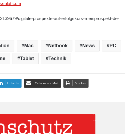
ssulat.com
2139679/digitale-prospekte-auf-erfolgskurs-meinprospekt-de-
tion
Mac
Netbook
News
PC
ne
Tablet
Technik
LinkedIn
Teile es via Mail
Drucken