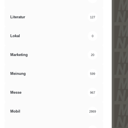
Literatur
127
Lokal
0
Marketing
20
Meinung
599
Messe
967
Mobil
2869