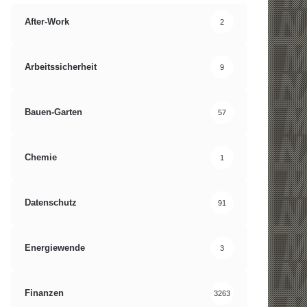
After-Work
2
Arbeitssicherheit
9
Bauen-Garten
57
Chemie
1
Datenschutz
91
Energiewende
3
Finanzen
3263