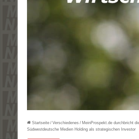
Startseite
/
Verschiedenes
/
MeinProspekt.de durchbricht d
Südwestdeutsche Medien Holding als strategischen Investor