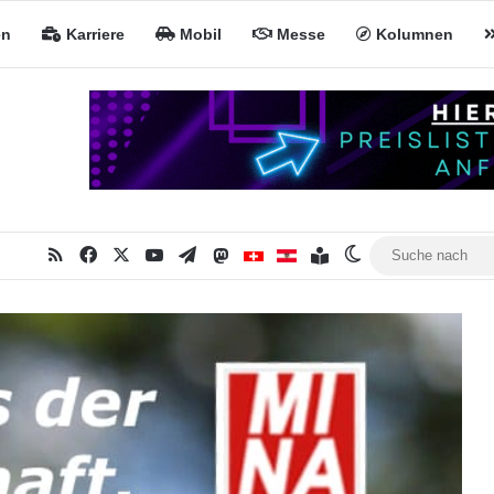
en
Karriere
Mobil
Messe
Kolumnen
RSS
Facebook
X
YouTube
Telegram
Mastodon
Inhaltsverzeichnis
MiNa CH
MiNa AT
Skin umschalten