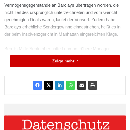
Vermögensgegenstände an Barclays übertragen worden, die
nicht Teil des ursprünglich unterzeichneten und vom Gericht
genehmigten Deals waren, lautet der Vorwurf. Zudem habe
Barclays erhebliche Sondergewinne eingestrichen, heißt es in
der beim Insolvenzgericht in Manhattan eingereichten Klage.
Bereits Mitte September hatte Lehman frühere Manager
beschuldigt, der britischen Barclays bei der überstürzten
Zeige mehr
Übernahme von Teilen der kollabierten US-Bank im Herbst 2008
erhebliche sogenannte Windfall-Gewinne verschafft zu haben.
Diese Anschuldigungen hat Lehman nun in der am Montag beim
US-Insolvenzgericht eingereichten Klage wiederholt.
ARKM.marketing