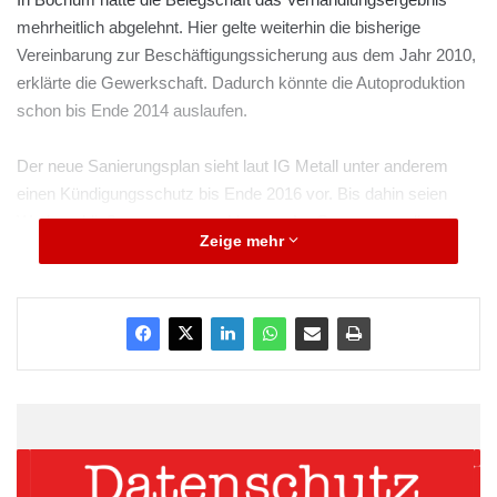
mehrheitlich abgelehnt. Hier gelte weiterhin die bisherige
Vereinbarung zur Beschäftigungssicherung aus dem Jahr 2010,
erklärte die Gewerkschaft. Dadurch könnte die Autoproduktion
schon bis Ende 2014 auslaufen.
Der neue Sanierungsplan sieht laut IG Metall unter anderem
einen Kündigungsschutz bis Ende 2016 vor. Bis dahin seien
Werksschließungen ausgeschlossen. Im Gegenzug sollen die
Zeige mehr
Beschäftigten durch einen Verzicht auf die Auszahlung von
Tariferhöhungen einen Sanierungsbeitrag leisten. Insgesamt hat
Opel in Deutschland rund 21.000 Beschäftigte.
ARKM.marketing