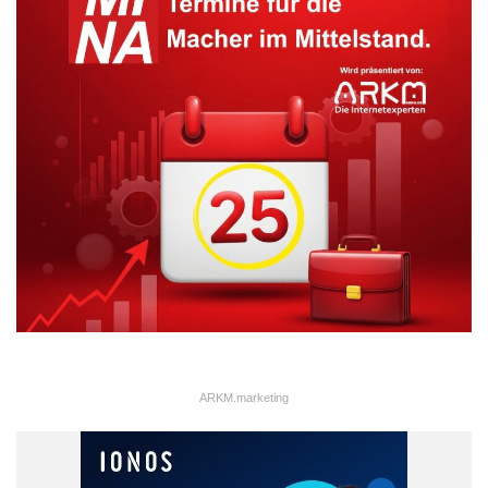
Automobil- und Industriearbeitsplätze
Belegschaft
Gewerkschaft
IG Metall
Opel
Sanierungsplan
Tariferhöhungen
ARKM.marketing