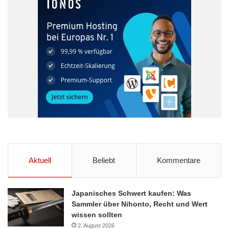
immer noch um 6 Prozent unter dem Vorjahreswert.
Laut CEO Schmidt ist Google nun zu kleineren, aber auch
großen strategischen Zukäufen bereit, wenn damit
Internetnutzer erreicht würden, die Google bisher nicht
ansprechen könne. Deshalb dürften große Akquisitionen sehr
selten bleiben, sagte Schmidt. Kleinere Übernahmen sollen
Google helfen, die Aktivitäten mit Geschäftskunden, den
Webbrowser Google Chrome sowie das Handy-Betriebssystem
Android zu verbessern.
(DDP)
Aktuell
Beliebt
Kommentare
Google
Internet
Konjunktur
Japanisches Schwert kaufen: Was
Mountain View
USA
Sammler über Nihonto, Recht und Wert
wissen sollten
Wirtschaftskennzahlen
2. August 2026