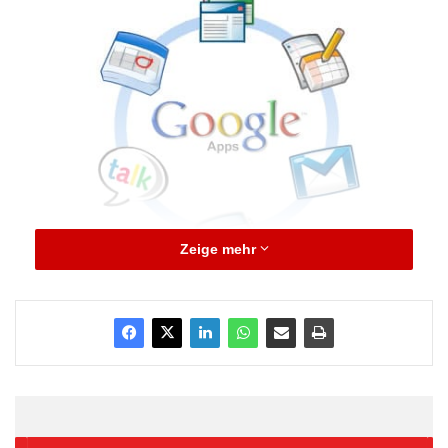
Zeige mehr
Bei einem um sieben Prozent auf 5,9 Milliarden Dollar (4,0
Milliarden Euro) gestiegenen Umsatz erhöhte sich der
Nettogewinn von Juli bis September gegenüber dem
Vorjahreszeitraum um 27 Prozent auf 1,6 Milliarden Dollar, wie
der US-Konzern am Donnerstag im kalifornischen Mountain
View mitteilte. Damit übertrafen die Zahlen die Erwartungen von