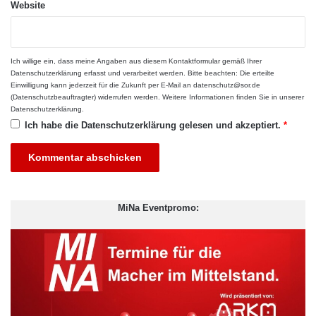
Website
Ich willige ein, dass meine Angaben aus diesem Kontaktformular gemäß Ihrer
Datenschutzerklärung
erfasst und verarbeitet werden. Bitte beachten: Die erteilte
Einwilligung kann jederzeit für die Zukunft per E-Mail an datenschutz@sor.de
(Datenschutzbeauftragter) widerrufen werden. Weitere Informationen finden Sie in unserer
Datenschutzerklärung
.
Ich habe die
Datenschutzerklärung
gelesen und akzeptiert.
*
Integrierte Apps
Jeder kennt es – man hat das ganze Display voll mit Apps und
viele ähneln sich und man muss endlos downloaden und neu
MiNa Eventpromo:
installieren. Damit soll bald Schluss sein, denn verschiedene
Applikationen für Smartphones sollen künftig zusammengelegt
werden. Der Trend geht in die Richtung, dass der Nutzer
angepasste Selbstlerner Apps verwenden kann, die sich an den
persönlichen Vorlieben orientieren. Diese neuronalen Netze
werden dann nicht nur auf Smartphones, sondern auch auf