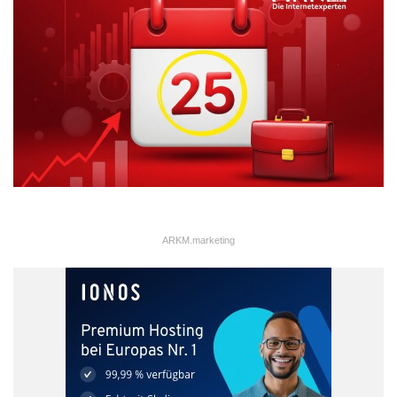
Kameras genutzt werden.
Das Jahr 2017 ist ohne Frage ein wichtiges in Sachen App-
Entwicklung, denn diese Anwendungen müssen neue
Kompetenzen vorweisen. Nur dann können sie mit anderen
innovativ funktionierenden Geräten wie Autos oder
Gerätschaften im Haushalt angewandt werden.
2017
Anwendungen
AppTrends
ARKM.marketing
Messenger
Smartphones