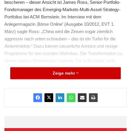
bescheren – dieser Ansicht ist James Ross, Senior-Portfolio-
Fondsmanager des Emerging-Markets-Multi-Asset-Strategy-
Portfolios bei ACM Bernstein. Im Interview mit dem
Anlegermagazin ‚Börse Online‘ (Ausgabe 10/2012, EVT 1.
März) sagte Ross: „China wird die Zinsen sogar ziemlich
aggressiv nach unten schrauben – das ist ein Turbo für die
Aktienmärkte.“ Dazu kämen steuerliche Anreize und riesige
Programme für den sozialen Wohnbau. Die Transformation zu
einem starken Binnenmarkt beginne. Die befürchtete harte
Landung der Wirtschaft bleibe aus – die chinesische Konjunktur
Zeige mehr
sei bereits sanft gelandet. Auf den Immobilienmärkten rechnet
Ross zwar mit Schwierigkeiten. Diese würden jedoch „auf
keinen Fall so heftig wie in Europa“, betonte der Fondsmanager.
An einem spannenden Punkt befindet sich Ross zufolge der
brasilianische Aktienmarkt. „Die Bewertung ist unten und die
Wirtschaft kommt gerade wieder in Schwung“, argumentierte er
gegenüber ‚Börse Online‘. Das Land habe einen riesigen Boom