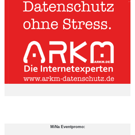
der petrochemischen Industrie und setze das Geld aus dem
Ölreichtum clever ein. Im Hinblick auf den indischen
Aktienmarkt mahnt der Fondsmanager dagegen noch zur
Vorsicht. „Ein Problem ist die Inflation – im ersten Halbjahr dürfte
es noch sehr holprig werden.“
ARKM.marketing
MiNa Eventpromo: