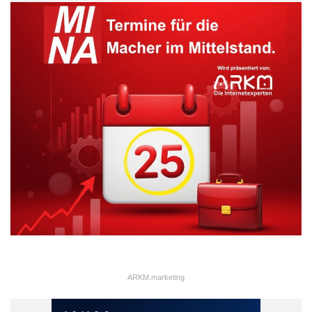
Orginal-Meldung:
http://www.presseportal.de/pm/67525/2207220/-boerse-online-
interview-mit-fondsmanager-james-ross-china-wird-die-zinsen-
aggressiv-nach-unten/api
Geldanlage
Gratis
Spartipps
Verbrauchertipps
Vermögensaufbau
ARKM.marketing