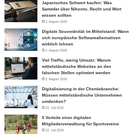
Japanisches Schwert kaufen: Was
Geldanlage
Gratis
Spartipps
Sammler über Nihonto, Recht und Wert
wissen sollten
Verbrauchertipps
Vermögensaufbau
2. August 2026
Digitale Souveränität im Mittelstand: Wann
sich europäische Softwarealternativen
wirklich lohnen
2. August 2026
Viel Traffic, wenig Umsatz: Warum
mittelständische Websites an den
falschen Stellen optimiert werden
2. August 2026
Digitalisierung in der Chemiebranche:
Müssen mittelständische Unternehmen
umdenken?
22. Juli 2026
5 Vorteile einer digitalen
Mitgliederverwaltung für Sportvereine
22. Juli 2026