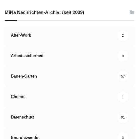
MiNa Nachrichten-Archiv: (seit 2009)
After-Work
2
Arbeitssicherheit
9
Bauen-Garten
57
Chemie
1
Datenschutz
91
Energiewende
3