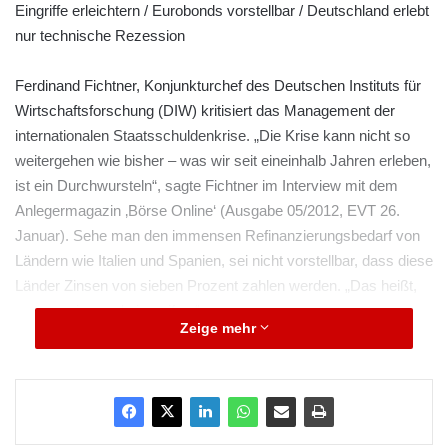
Eingriffe erleichtern / Eurobonds vorstellbar / Deutschland erlebt
nur technische Rezession
Ferdinand Fichtner, Konjunkturchef des Deutschen Instituts für
Wirtschaftsforschung (DIW) kritisiert das Management der
internationalen Staatsschuldenkrise. „Die Krise kann nicht so
weitergehen wie bisher – was wir seit eineinhalb Jahren erleben,
ist ein Durchwursteln“, sagte Fichtner im Interview mit dem
Anlegermagazin ‚Börse Online‘ (Ausgabe 05/2012, EVT 26.
Januar). Sehe man den immensen Refinanzierungsbedarf von
Ländern wie Italien und Spanien, sei nicht vorstellbar, dass diese
Länder Zinsen von sieben Prozent zahlen werden. „Das heißt,
es muss jemand eingreifen.“
Zeige mehr
Hier sei die EZB gefordert, die sich Fichtner zufolge unter der
Führung von Mario Draghi weniger gegen Interventionen
sperren dürfte. Der DIW-Konjunkturchef geht davon aus, dass
die Notenbank die Krise beenden könnte, wenn sie ankündigen