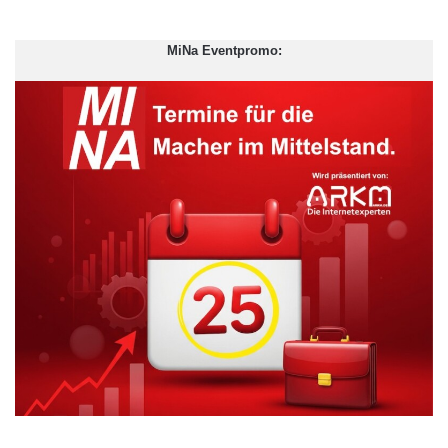
MiNa Eventpromo:
Fichtner rechnet damit, dass die EZB im ersten Halbjahr
interveniert und glaubt, dass es am saubersten wäre, wenn sie
dem existierenden Rettungsschirm EFSF beziehungsweise
dem künftigen Rettungsschirm ESM die Refinanzierung
erleichtern würde. „Das könnte über die Vergabe einer
Banklizenz erfolgen oder indem sie auf dem Sekundärmarkt für
EFSF/ESM-Anleihen interveniert und dort versucht, den Zins zu
manipulieren“, erklärte er gegenüber ‚Börse Online‘.
Auf lange Sicht kann sich Fichtner auch die Ausgabe von
Eurobonds vorstellen. Für ein Europa, dass sich geldpolitisch so
stark zusammengerauft hätte, müsste es ein Ziel sein, auch
finanzpolitisch eng zusammenzuarbeiten. „Voraussetzung wäre
aber, dass nicht jedes Land auf Kosten der anderen machen
kann, was es will“, betonte er.