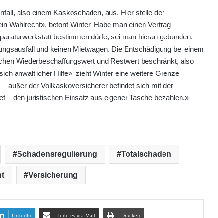
fall, also einem Kaskoschaden, aus. Hier stelle der
ein Wahlrecht», betont Winter. Habe man einen Vertrag
eparaturwerkstatt bestimmen dürfe, sei man hieran gebunden.
zungsausfall und keinen Mietwagen. Die Entschädigung bei einem
wischen Wiederbeschaffungswert und Restwert beschränkt, also
ch anwaltlicher Hilfe», zieht Winter eine weitere Grenze
 außer der Vollkaskoversicherer befindet sich mit der
et – den juristischen Einsatz aus eigener Tasche bezahlen.»
Schadensregulierung
Totalschaden
ht
Versicherung
LinkedIn
Teile es via Mail
Drucken