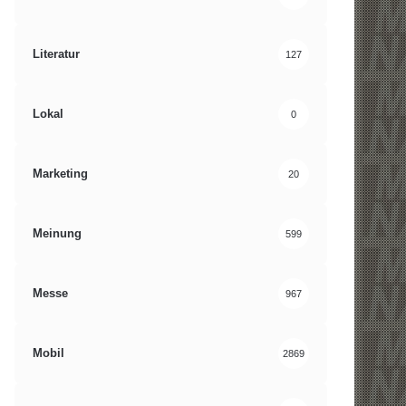
Literatur
127
Lokal
0
Marketing
20
Meinung
599
Messe
967
Mobil
2869