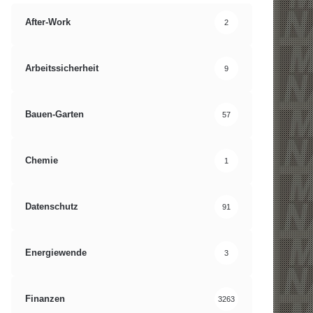
After-Work
2
Arbeitssicherheit
9
Bauen-Garten
57
Chemie
1
Datenschutz
91
Energiewende
3
Finanzen
3263