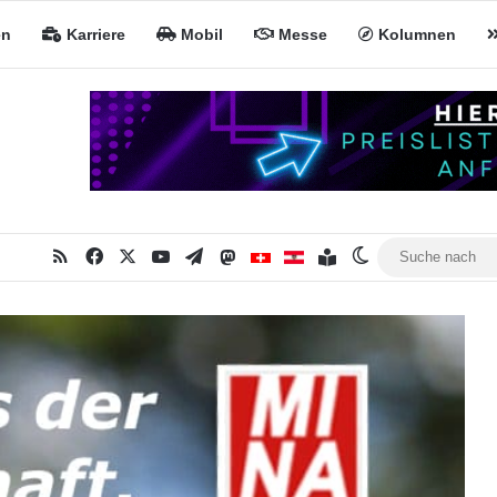
en
Karriere
Mobil
Messe
Kolumnen
RSS
Facebook
X
YouTube
Telegram
Mastodon
Inhaltsverzeichnis
MiNa CH
MiNa AT
Skin umschalte