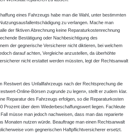
haffung eines Fahrzeugs habe man die Wahl, unter bestimmten
 Nutzungsausfallentschädigung zu verlangen. Mache man
 Falle der fiktiven Abrechnung keine Reparaturkostenrechnung
rechende Bestätigung oder Nachbesichtigung des
em der gegnerische Versicherer nicht diktieren, bei welchem
jedoch darauf achten, Vergleiche anzustellen, da überhöhte
rsicherer nicht erstattet werden müssten, legt der Rechtsanwalt
eim Restwert des Unfallfahrzeugs nach der Rechtsprechung die
estwert-Online-Börsen zugrunde zu legen», stellt er zudem klar.
eine Reparatur des Fahrzeugs erfolgen, so die Reparaturkosten
30 Prozent über dem Wiederbeschaffungswert liegen. Fachleute
n Fall müsse man jedoch nachweisen, dass man das reparierte
hs Monaten nutzen würde. Beauftrage man einen Rechtsanwalt
icherweise vom gegnerischen Haftpflichtversicherer ersetzt.