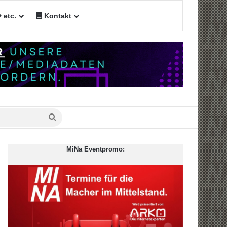
etc.
Kontakt
n
Suche
nach
MiNa Eventpromo: