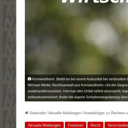
Kornwestheim. Bleibt es bei einem Autounfall bei verbeultem Bl
Michael Winter, Rechtsanwalt aus Kornwestheim: «Ist der Gegner 
auseinanderzusetzen. Hat man den Unfall selbst verursacht, reg
vollkaskoversichert, findet die eigene Schadensregulierung über 
Startseite
/
Aktuelle Meldungen
/
Anwaltstipps zu Rechten u
Aktuelle Meldungen
Finanzen
Recht
Verschiede