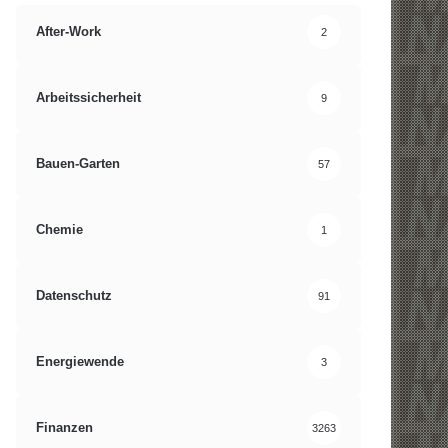
After-Work
2
Arbeitssicherheit
9
Bauen-Garten
57
Chemie
1
Datenschutz
91
Energiewende
3
Finanzen
3263