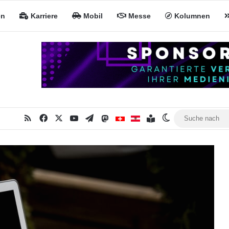
en
Karriere
Mobil
Messe
Kolumnen
RSS
Facebook
X
YouTube
Telegram
Mastodon
Inhaltsverzeichnis
MiNa CH
MiNa AT
Skin umschalte