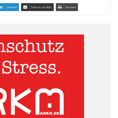
LinkedIn
Teile es via Mail
Drucken