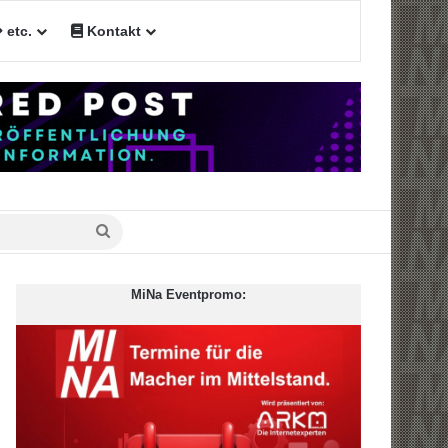
etc.
Kontakt
n
Suche
nach
MiNa Eventpromo: