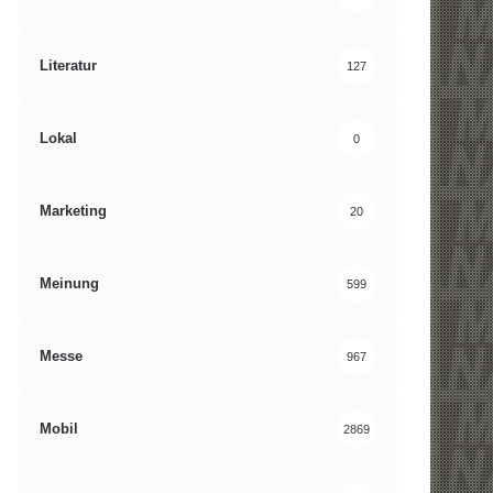
Literatur
127
Lokal
0
Marketing
20
Meinung
599
Messe
967
Mobil
2869