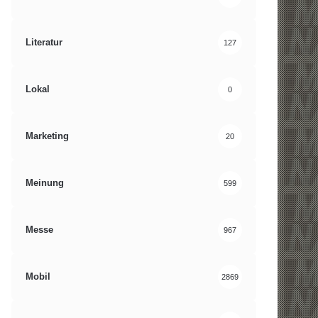
Literatur
127
Lokal
0
Marketing
20
Meinung
599
Messe
967
Mobil
2869