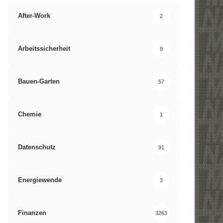
After-Work
2
Arbeitssicherheit
9
Bauen-Garten
57
Chemie
1
Datenschutz
91
Energiewende
3
Finanzen
3263