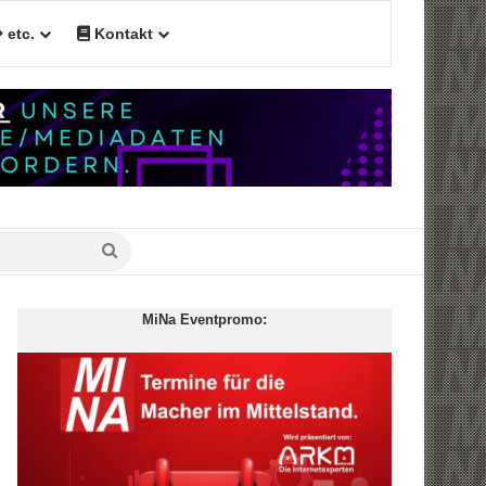
etc.
Kontakt
n
Suche
nach
MiNa Eventpromo: