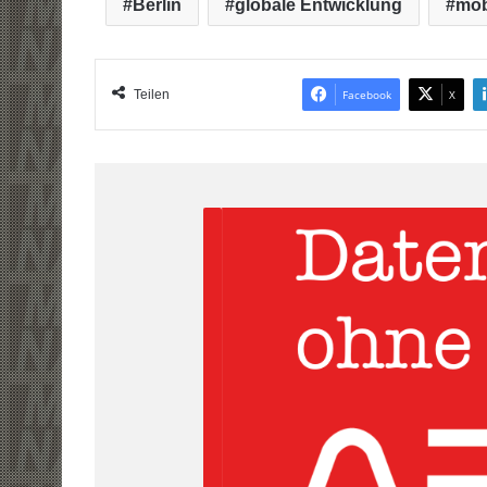
Berlin
globale Entwicklung
mob
Teilen
Facebook
X