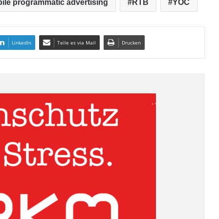
ile programmatic advertising
RTB
YOC
LinkedIn
Teile es via Mail
Drucken