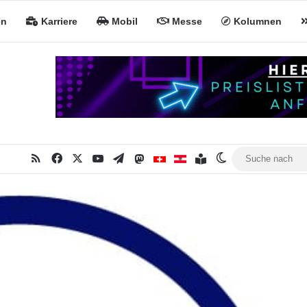
en
Karriere
Mobil
Messe
Kolumnen
RSS
Facebook
X
YouTube
Telegram
Mastodon
Inhaltsverzeichnis
MiNa CH
MiNa AT
Skin umschalte