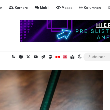
en
Karriere
Mobil
Messe
Kolumnen
RSS
Facebook
X
YouTube
Telegram
Mastodon
Inhaltsverzeichnis
MiNa CH
MiNa AT
Skin umschalte