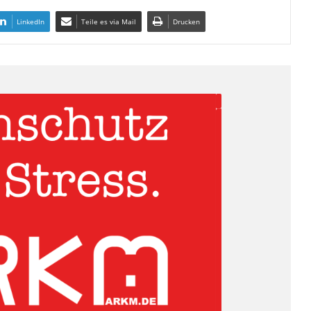
LinkedIn
Teile es via Mail
Drucken