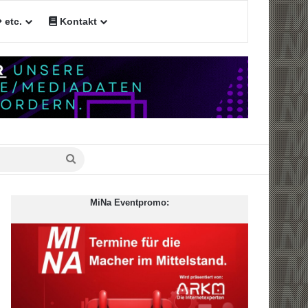
etc.
Kontakt
n
Suche
nach
MiNa Eventpromo: