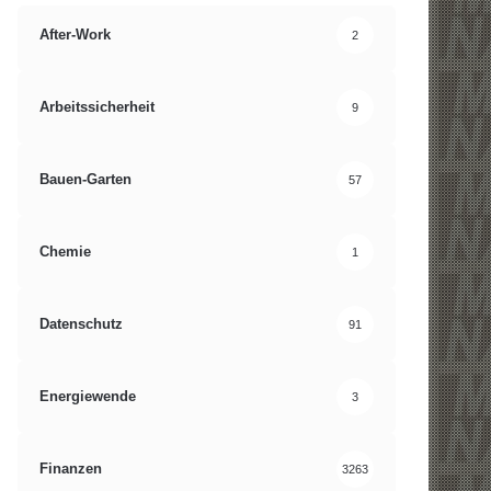
After-Work
2
Arbeitssicherheit
9
Bauen-Garten
57
Chemie
1
Datenschutz
91
Energiewende
3
Finanzen
3263