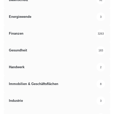
Autor: Herrn Walter Hofmann, Director Cloud Solutions beim
Energiewende
3
internationalen IT-Dienstleister Comparex
Finanzen
3263
MDM Lösungen
Mobile Device Management
Mobile Geräte
Gesundheit
183
Mobility-Strategie
Handwerk
2
Immobilien & Geschäftsflächen
8
Industrie
3