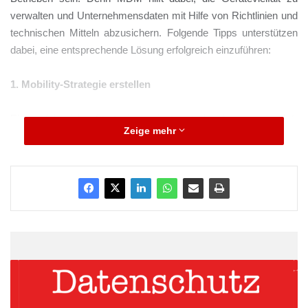
verwalten und Unternehmensdaten mit Hilfe von Richtlinien und
technischen Mitteln abzusichern. Folgende Tipps unterstützen
dabei, eine entsprechende Lösung erfolgreich einzuführen:
1. Mobility-Strategie erstellen
Eine erfolgreiche Strategie beginnt mit der Analyse der Ist-
Zeige mehr
Situation: Welche Rolle spielt Mobilität innerhalb des
Unternehmens? In welchem Umfang nutzen Mitarbeiter ihre
privaten Geräte für berufliche Zwecke und wie wichtig ist ihnen
ein solches Angebot? Wie soll MDM generell in die allgemeine
Arbeitsplatzstrategie eingebettet werden? Welche Ziele stehen
auf der Agenda? Beziehen Sie dabei auch zukünftige
Anforderungen mit ein und schätzen Sie vorausschauend ein,
wie sich das Thema entwickelt.
ARKM.marketing