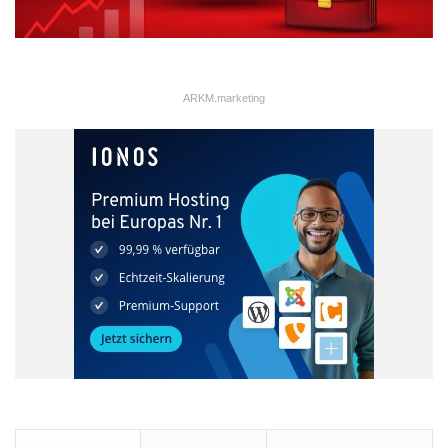
Legen Sie fest, ob Mitarbeiter ihre privaten Geräte beruflich
verwenden dürfen, oder ausschließlich firmeneigene Angebote
zur Verfügung stehen sollen. Viele Unternehmen bieten beide
Varianten an und überlassen diese Entscheidung ihren
ARKM.marketing
Mitarbeitern. Ebenfalls wichtig zu klären ist, welcher Kollege ein
mobiles Endgerät überhaupt nutzen darf und welche
Zugriffsrechte er auf das Firmennetz erhält.
3. Passenden Anbieter wählen
Es gibt zahlreiche MDM-Anbieter auf dem Markt, die sich in
ihrer Lösung mehr oder weniger unterscheiden. Umso wichtiger
ist es, bei der Auswahl auf einen Hersteller mit Fokus auf die
spätere Gesamtlösung zu setzen. Denn diese muss sich
nahtlos in die Gesamtinfrastruktur integrieren lassen –
unabhängig ob als On-Premise-Lösung oder als Software-as-a-
Service (SaaS).