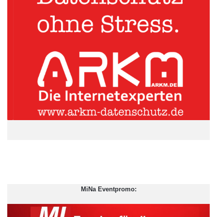
Der Brückendemonstrator zeigt, wie sich
der Zustand von Brücken mit Hilfe von
Sensornetzwerken überwachen lässt.
Foto: Fraunhofer LBF
Das LOEWE-Zentrum AdRIA präsentierte Exponate mit
Forschungsergebnissen aus jüngster Zeit. Darunter ein aktives
Motorlager, mit dem sich der Komfort im Auto spürbar steigern
lässt, indem es aktiv die vom Motor verursachten
Schwingungen entkoppelt. Das neuartige Motorlager basiert auf
MiNa Eventpromo:
einem Piezoaktor mit Wegübersetzungsmechanismus. Ein
weiteres Beispiel für die zahlreichen Einsatzmöglichkeiten