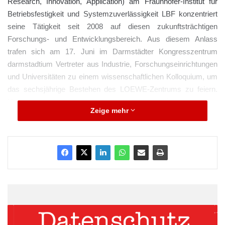
Research, Innovation, Application) am Fraunhofer-Institut für
Betriebsfestigkeit und Systemzuverlässigkeit LBF konzentriert
seine Tätigkeit seit 2008 auf diesen zukunftsträchtigen
Forschungs- und Entwicklungsbereich. Aus diesem Anlass
trafen sich am 17. Juni im Darmstädter Kongresszentrum
darmstadtium Vertreter aus Industrie, Forschungseinrichtungen
und Universitäten zu einem wissenschaftlichen Kolloquium, um
das sechsjährige Bestehen des LOEWE-Zentrums zu feiern.
Hauptanliegen der Veranstalter dabei: Impulse für die stärkere
Zeige mehr
Nutzung in industriellen Produkten setzen sowie die Forschung
und Entwicklung auf dem Gebiet der Adaptronik weiter anregen.
Die Teilnehmer konnten sich über den neuesten Stand der
Technik auf dem Gebiet der Adaptronik informieren.
Fachvorträge und Exponate stellten den wissenschaftlichen und
technologischen Status Quo sowie Anwendungen und
Zukunftspotentiale der Adaptronik vor.