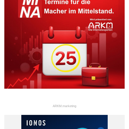
adaptronischer Lösungen ist die Strukturüberwachung. Hier
setzen die Darmstädter Wissenschaftler Sensornetzwerke ein,
um den Zustand von Brücken zu überwachen. Ein immer
aktueller werdendes Thema angesichts der bundesweiten
Diskussion über den baulichen Niedergang zahlreicher Straßen-
und Eisenbahnbrücken.
ARKM.marketing
ARKM.marketing