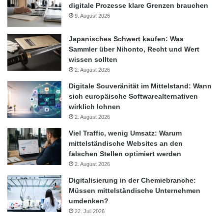
Entwicklungskette adaptronischer Systeme, von der Material-
digitale Prozesse klare Grenzen brauchen
und Komponentenentwicklung über die Systemintegration und
9. August 2026
Fertigung bis zur Anwendung und dem Technologietransfer. Es
verknüpft als einzige Einrichtung ihrer Art in Deutschland
Japanisches Schwert kaufen: Was
Sammler über Nihonto, Recht und Wert
grundlagen- und anwendungsorientierte Forschungskompetenz
wissen sollten
der Adaptronik. Industriellen Partnern aus unterschiedlichen
2. August 2026
Anwendungsbereichen und Branchen, wie beispielsweise dem
Digitale Souveränität im Mittelstand: Wann
Maschinen- und Anlagenbau, der Energietechnik oder dem
sich europäische Softwarealternativen
Automobil-, Schiff- und Schienenfahrzeugbau, der Luft- und
wirklich lohnen
Raumfahrttechnik sowie dem Bauwesen und der
2. August 2026
Gebäudetechnik, bietet das Zentrum die Möglichkeit,
Viel Traffic, wenig Umsatz: Warum
ganzheitlich maßgeschneiderte Lösungen zu entwickeln.
mittelständische Websites an den
falschen Stellen optimiert werden
2. August 2026
Adaptronik
AdRIA
Bauwerke
Digitalisierung in der Chemiebranche:
Forschungs- und Entwicklungsbereich
Müssen mittelständische Unternehmen
umdenken?
Forschungseinrichtungen
LBF
22. Juli 2026