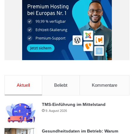
Das LOEWE-Zentrum AdRIA ist eines von zehn LOEWE-
Zentren des Landes Hessen. Wissenschaftler des Fraunhofer
LBF, der Technischen Universität und der Hochschule
Darmstadt arbeiten an wissenschaftlich-technologischen
Lösungen im Bereich Adaptronik. Im Fokus stehen das
Aktuell
Beliebt
Kommentare
Beherrschen und Reduzieren von sowohl unerwünschten und
schädlichen Schwingungen als auch von Schallabstrahlung und
Lärm sowie die Zustandsüberwachung von Leichtbaustrukturen,
TMS-Einführung im Mittelstand
9. August 2026
Maschinen und Bauwerken.
Das LOEWE-Zentrum AdRIA forscht entlang der gesamten
Gesundheitsdaten im Betrieb: Warum