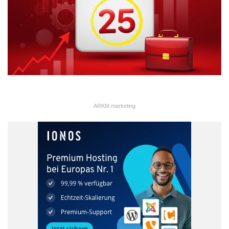
Für Microsoft gibt es elf Bulletins, MS15-032 bis MS15-042,
vier davon kritisch. Doch die Prioritäten sind diesen Monat
klar gesteckt:
Nummer eins ist MS15-033, das Office-Bulletin. Es behebt fünf
Schwachstellen, die Remotecodeausführung (RCE)
ARKM.marketing
ermöglichen, darunter eine Zero-Day-Lücke. Diese Zero-Day-
Lücke, CVE-2015-1641, wird in Word 2010 bereits in
begrenztem Ausmaß aktiv angegriffen. Gleichermaßen betrifft
die Schwachstelle auch Word 2007 und 2012 und sogar Word
2011 auf dem Mac. Dass Microsoft diesen Patch nur als
„wichtig“ einstuft, liegt einzig daran, dass der Benutzer eine
manipulierte Datei öffnen muss, damit die Lücke ausgenutzt
werden kann. Das ist jedoch in den meisten Unternehmen eine
sehr niedrige Sicherheitsbarriere, da das Öffnen von Word
DOCX-Dateien nun einmal zu den Aufgaben von Mitarbeitern