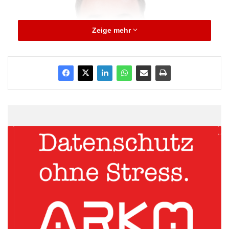
Zeige mehr
Quelle: Kafka Kommunikation GmbH & Co
KG
Rechnet man noch die Fixes für Adobe, Mozilla und Google
Chrome hinzu, die im Anschluss an den PWN2OWN-
Wettbewerb in Vancouver entwickelt wurden, so wird jeder