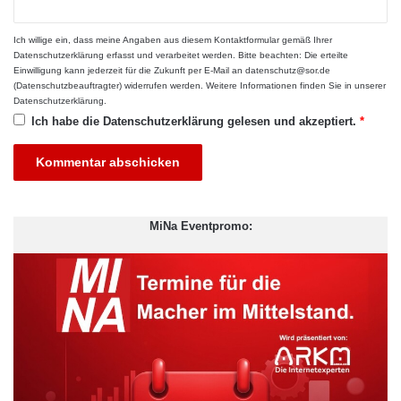
Ich willige ein, dass meine Angaben aus diesem Kontaktformular gemäß Ihrer
Datenschutzerklärung
erfasst und verarbeitet werden. Bitte beachten: Die erteilte
Einwilligung kann jederzeit für die Zukunft per E-Mail an datenschutz@sor.de
(Datenschutzbeauftragter) widerrufen werden. Weitere Informationen finden Sie in unserer
Datenschutzerklärung
.
Ich habe die
Datenschutzerklärung
gelesen und akzeptiert.
*
MiNa Eventpromo:
Bei der elektronischen Rechnungsstellung geht es nicht nur um
die Einhaltung von Vorschriften; sie ist vielmehr ein Sprungbrett
für geschäftlichen Nutzen und Innovation. Automatisierte E-
Invoicing-Verfahren gewährleisten die Einhaltung der
Steuervorschriften, reduzieren die Fehlerquote bei der
manuellen Rechnungsstellung, verringern das Risiko von
Strafen und Streitigkeiten und ermöglichen eine effiziente
Bewältigung des steigenden Rechnungsvolumens. Durch die