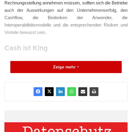
Rechnungsstellung annehmen müssen, sollten sich die Betriebe
auch der Auswirkungen auf den Unternehmenserfolg, den
Cashflow, die Bedenken der Anwender, die
Interoperabilitätsmodelle und die entsprechenden Risiken und
Vorteile bewusst sein.
Cash ist King
Der Cashflow ist ein entscheidender Erfolgsfaktor, denn er stellt
Zeige mehr
sicher, dass ein Unternehmen über die nötige Liquidität verfügt,
um Löhne zu zahlen, Ausgaben zu decken, in Wachstum zu
investieren und unerwartete finanzielle Herausforderungen zu
bewältigen. Herkömmliche Abrechnungs- und
Fakturierungssysteme sind oft noch papierlastig und erfordern
manuelle Aufgaben, was den Zeitaufwand für den
Zahlungseingang und den Rechnungsabschluss erhöht und
erhebliche Kosten verursacht. In unserem digitalen Zeitalter wird
die elektronische Rechnungsstellung einen Wandel bewirken.