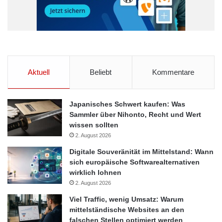
Interoperabilitätsmodell
Die Interoperabilität der elektronischen Rechnungsstellung ist
entscheidend für einen nahtlosen Datenaustausch. Es gibt
mehrere Modelle, die jeweils ihre Vor- und Nachteile mit sich
bringen:
Aktuell
Beliebt
Kommentare
Das Zwei-Ecken-Modell bietet direkte Eins-zu-Eins-
Japanisches Schwert kaufen: Was
Verbindungen, ist aber nicht skalierbar.
Sammler über Nihonto, Recht und Wert
Das Drei-Ecken-Modell ist zwar ähnlich, ermöglicht aber
wissen sollten
indirekte Verbindungen über einen
2. August 2026
Plattformaustauschknoten.
Digitale Souveränität im Mittelstand: Wann
Das Vier-Ecken-Modell hingegen erleichtert indirekte
sich europäische Softwarealternativen
Verbindungen zwischen Anbietern und Käufern und bietet
wirklich lohnen
2. August 2026
Skalierbarkeit bei minimalem Implementierungsaufwand.
Das sich entwickelnde Fünf-Ecken-Modell führt eine
Viel Traffic, wenig Umsatz: Warum
mittelständische Websites an den
zentrale Steuerplattform als fünfte Ecke ein, die den
falschen Stellen optimiert werden