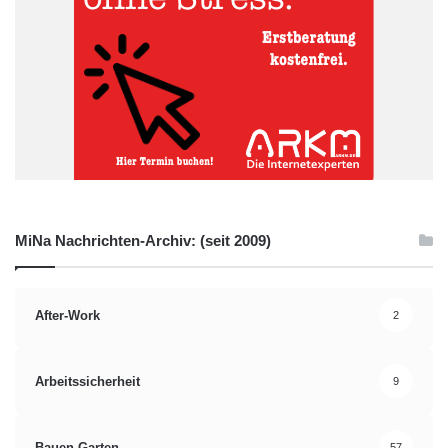
Einhaltung von Vorschriften, sondern um die Erschließung neuer
Werte und die Sicherung einer erfolgreichen Zukunft in einer
sich ständig weiterentwickelnden Geschäftswelt.
Quelle: Marco Eeman, Managing Director von Billtrust Europa
Cashflow
Interoperabilität
Rechnungsprozesse
Unternehmen
MiNa Nachrichten-Archiv: (seit 2009)
After-Work
2
Arbeitssicherheit
9
Bauen-Garten
57