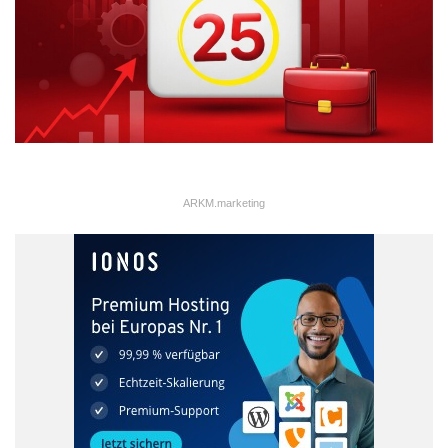
Anforderungen an das zusätzliche Personal
Die Fähigkeiten, die ein externer Mitarbeiter mitbringen muss,
sollten ebenfalls berücksichtigt werden. „Es ist wichtig, sich eine
Checkliste anzulegen, die Fragen wie die nach dem Stellenprofil,
dem Zeitraum, dem Onboarding-Prozess und dem zur
Verfügung stehenden Budget beantwortet“, rät Hennige.
ARKM.marketing
In einem letzten Schritt geht es um die Wahl des passenden
Personaldienstleisters, der im besten Fall eng mit der Branche
vertraut ist. Je früher der Personaldienstleister in die Planung
einbezogen wird, desto stärker kann er gemeinsam mit dem
Unternehmen passende Lösungen finden.
Quelle: Robert Half
Corona
Engpässe
Krise