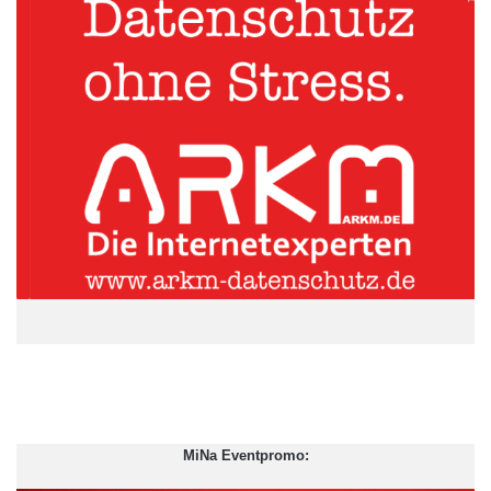
Quelle: PIABO PR GmbH
Taxator ermöglicht Selbstständigen einfache Berechnung
ihrer Steuern
Gerade für Selbstständige ist es wichtig, in etwa zu wissen, wie
viele Steuern sie im Vorhinein zurücklegen müssen. Für sie gibt
es keine Steuerklassen wie für Angestellte, die die Berechnung
der Steuerlast vereinfachen und vorab mit dem Gehalt
einbehalten werden. Häufig werden einfach pauschal 30 Prozent
beiseite gelegt. Gleichzeitig müssen Freelancer nicht selten bis
zu zwei Jahren warten, bis sie den tatsächlichen Betrag von
ihrem Steuerberater oder dem zuständigen Finanzamt in
Erfahrung bringen können. Häufig wird dabei viel zu viel oder
MiNa Eventpromo:
aber zu wenig gespart. Der Taxator stellt hier eine Lösung bereit.