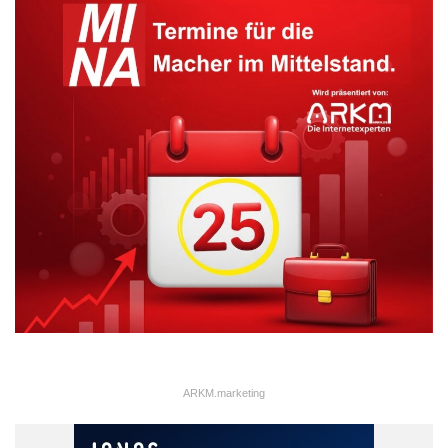
Er ist ein einfaches und leicht zu bedienendes Tool, welches
Selbstständigen schon vorab dabei hilft, zu verstehen, wie viel
Steuern sie beiseite legen müssen. Berücksichtigt werden bei
dem Rechner auch geschäftliche Ausgaben, das Einkommen
der Partnerin bzw. des Partners (für potentielles
Ehegattensplitting oder das Pendant der eingetragenen
Lebenspartnerschaft), eine eventuell anfallende Kirchensteuer
und Weiteres. Der Taxator sowie weitere Informationen sind
unter folgender URL abzurufen: . Das Tool ist mit jedem Konto
bei Kontist automatisch verknüpft, berechnet so die
Einkommens- und Umsatzsteuer seiner Nutzer und legt diese
automatisch auf ein Unterkonto.
ARKM.marketing
ARKM.marketing