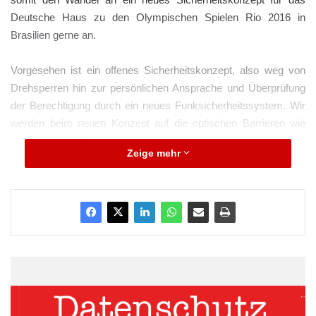
Deutsche Haus zu den Olympischen Spielen Rio 2016 in
Brasilien gerne an.
Vorgesehen ist ein offenes Sicherheitskonzept, also weg von
Drehsperren hin zur persönlichen Ansprache und Überprüfung
der Berechtigung durch ein neues Funksicherheitssystem. Wir
werden beim neuen Konzept auf die optischen Barrieren wie
Drehsperren, Gates usw. verzichten. Somit erscheint das
Zeige mehr
Deutsche Haus als einladende Begegnungsstätte für sämtliche
Gäste und trotzdem wird
für die Besucher und Mitarbeiter im Deutschen Haus ein
Höchstmaß an Sicherheit durch die Systemlösung der ISGUS
Unternehmensgruppe geboten werden, so Götz weiter.
ARKM.marketing