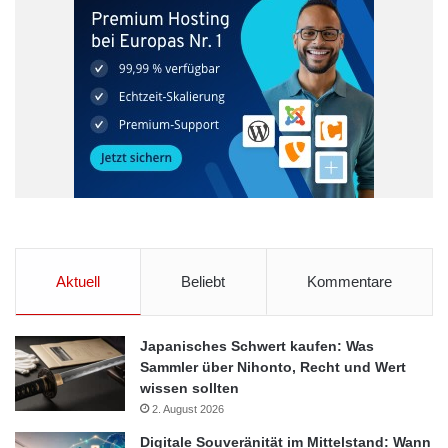
Deutsches Haus in Rio
ISGUS Unternehmensgruppe
IVS Team
IVS Zeit + Sicherheit
Sicherheitskonzept
Sicherheitslösungen
Aktuell
Beliebt
Kommentare
Japanisches Schwert kaufen: Was
Sammler über Nihonto, Recht und Wert
wissen sollten
2. August 2026
Digitale Souveränität im Mittelstand: Wann