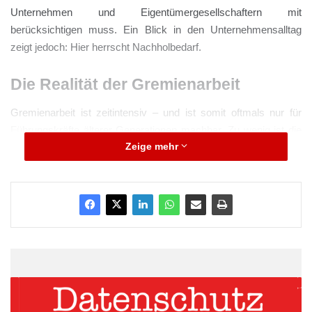
Unternehmen und Eigentümergesellschaftern mit
berücksichtigen muss. Ein Blick in den Unternehmensalltag
zeigt jedoch: Hier herrscht Nachholbedarf.
Die Realität der Gremienarbeit
Gremienarbeit ist zeitintensiv – und ist somit oftmals nur für
Führungskräfte älterer Generationen machbar. Zu wenig ist die
Zeige mehr
Zusammensetzung des Gremiums basierend auf markt- und
organisationsseitig benötigten Fähigkeiten definiert und
erschließt sich auch nicht immer sofort über erfolgsrelevante
Gesichtspunkte. Zudem findet sich immer noch ein
beträchtlicher Anteil parteiisch besetzter Positionen. Das verleiht
dem Gremium eher den Charakter eines Kuschelclubs für aus
dem aktiven Management ausgeschiedene Führungskräfte.
Ansatzpunkte der
Professionalisierung