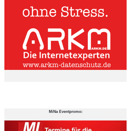
Zunächst braucht es grundsätzlich eine Entscheidung über die
Funktion des Gremiums: eher beratend oder stärker
kontrollierend. Bei komplexerer Gesellschafterstruktur mit
Fremdgeschäftsführern ist beispielsweise eine rein beratende
Ausrichtung wohl weniger zielführend. Weiterhin gilt es die
optimale Leistungserfüllung des Gremiums an der
entsprechenden Qualifikation und Zusammensetzung
festzumachen. Die aktuell immer noch häufig anzutreffende
Überzahl an Bankvertretern und Gesellschaftern in den
Gremien scheint hierfür wenig förderlich. Auch die individuellen
Anforderungsprofile sollten auf die Fähigkeiten und Erfahrungen
ausgerichtet sein, die die Gesellschaft angesichts ihrer
strategischen Zielsetzungen heute und in Zukunft braucht –
Stichwort Globalisierung, Digitalisierung, etc.
MiNa Eventpromo:
ARKM.marketing