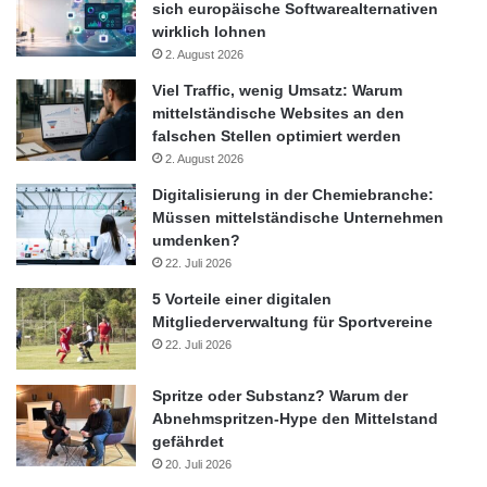
sich europäische Softwarealternativen
sollte noch häufiger ergriffen werden – denn die aktuellen Zeiten
wirklich lohnen
brauchen keine Kuschelclubs mehr, sondern vielmehr
2. August 2026
Performance-Coaches.
Viel Traffic, wenig Umsatz: Warum
mittelständische Websites an den
Quelle: Dr. Wieselhuber & Partner GmbH
falschen Stellen optimiert werden
2. August 2026
Digitalisierung in der Chemiebranche:
Beirat
Familienunternehmen
Müssen mittelständische Unternehmen
umdenken?
Geschäftsführung
22. Juli 2026
5 Vorteile einer digitalen
Mitgliederverwaltung für Sportvereine
22. Juli 2026
Spritze oder Substanz? Warum der
Abnehmspritzen-Hype den Mittelstand
gefährdet
20. Juli 2026