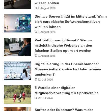
wissen sollten
sich anerkannte Umweltzeichen als informative
2. August 2026
Entscheidungshilfen an. In diesem Zusammenhang spielt auch
Digitale Souveränität im Mittelstand: Wann
die Wahl des Lieferanten eine große Rolle. Spezialisierte
sich europäische Softwarealternativen
Großhändler für Bürobedarf
wie die Roy Schulz GmbH
wirklich lohnen
versorgen Unternehmen mit nachhaltigem Bürobedarf in Berlin
2. August 2026
und übernehmen auch die Rücknahme, die Entsorgung, das
Viel Traffic, wenig Umsatz: Warum
Recycling, die Reparatur sowie den Austausch aus einer Hand.
mittelständische Websites an den
Nicht zuletzt kommt es auch auf den richtigen Umgang mit dem
falschen Stellen optimiert werden
Bürobedarf an. Beispielsweise minimiert der doppelseitige
2. August 2026
Druck den Papierverbrauch, während die Anpassung der
Digitalisierung in der Chemiebranche:
Druckqualität kostbare Tinte spart.
Müssen mittelständische Unternehmen
umdenken?
Bedarfsgerechte IT-
22. Juli 2026
Beschaffung zahlt sich aus
5 Vorteile einer digitalen
Mitgliederverwaltung für Sportvereine
22. Juli 2026
Wer sein Büro nachhaltiger gestalten möchte, sollte nicht nur auf
die Produkte achten, sondern auch das Personal aufklären.
Spritze oder Substanz? Warum der