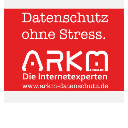
Nichtsdestotrotz kann der negative Einfluss des Autofahrens auf
die Umwelt nicht verneint werden.
Um dem erhöhten Ausstoß von Abgasen und Schadstoffen
vorzubeugen, ohne auf die Vorzüge verzichten zu müssen,
empfiehlt sich die Bildung von Fahrgemeinschaften mit den
Kolleginnen und Kollegen. Der offensichtlichste Vorteil sind die
geringeren Benzinkosten, sofern sie unter den Mitfahrern
aufgeteilt werden. Gleichzeitig wird auch der CO2-Ausstoß
reduziert, während das Verkehrsaufkommen auf den Straßen
minimiert wird. Viele Arbeitgeber unterstützen die Bildung von
Fahrgemeinschaften, indem sie ihrem Personal spezielle
Parkplätze, firmeninterne Vermittlungsbörsen oder weitere
Vergünstigungen anbieten.
ARKM.marketing