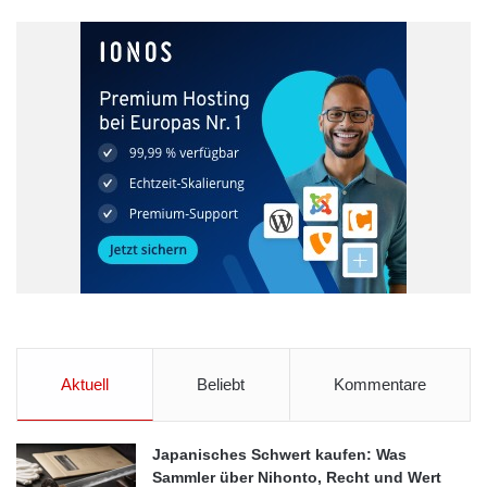
den Unterschied
Foto: © PhotoSG / fotolia.com
Einmal im Office angekommen, gibt es auch hier viele
Möglichkeiten bewusst zu handeln. Beispielsweise bei der Wahl
des notwendigen Bürobedarfs. Sei es in ländlichen Regionen
Aktuell
Beliebt
Kommentare
oder Metropolen wie Berlin: Ohne den passenden Bürobedarf
kommt ein erfolgreiches Büro nicht aus. Mittlerweile gibt es eine
Vielzahl an umweltfreundlichen Alternativen für ein grüneres
Japanisches Schwert kaufen: Was
Sammler über Nihonto, Recht und Wert
Office. Um bei der Auswahl den Überblick zu behalten, bieten