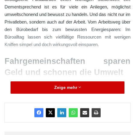
Dementsprechend ist es für viele ein Anliegen, möglichst
umweltschonend und bewusst zu handeln. Und das nicht nur im
Privatleben, sondern auch auf der Arbeit. Vom Arbeitsweg über
den Bürobedarf bis zum bewussten Energiesparen: Im
Büroalltag lassen sich vielfältige Ressourcen mit wenigen
Kniffen simpel und doch wirkungsvoll einsparen.
Fahrgemeinschaften sparen
Geld und schonen die Umwelt
Energieschonendes Wirtschaften beginnt bereits beim täglichen
Zeige mehr
Arbeitsweg. Während viele Arbeitnehmer das Glück eines
kurzen Arbeitsweges haben, müssen andere eine längere Reise
zum Job antreten. Neben den öffentlichen Verkehrsmitteln und
dem eigenen Fahrrad ist das Auto hierzulande immer noch eine
der beliebtesten Arten der Mobilität. Kein Wunder, ist die
Fortbewegung auf vier Rädern doch so komfortabel und schnell.