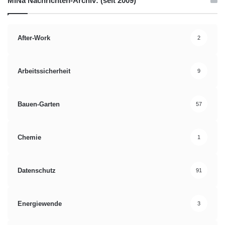
MiNa Nachrichten-Archiv: (seit 2009)
für die Stromerzeugung reduziert wird. Die klassische Win-Win-
Situation!
After-Work
2
Bürobedarf
Arbeitssicherheit
9
Bauen-Garten
57
Chemie
1
Datenschutz
91
Energiewende
3