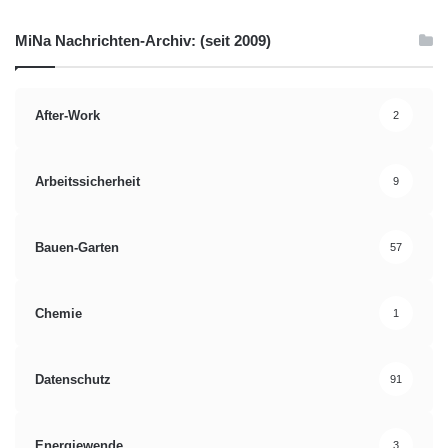
MiNa Nachrichten-Archiv: (seit 2009)
After-Work
2
Arbeitssicherheit
9
Bauen-Garten
57
Chemie
1
Datenschutz
91
Energiewende
3