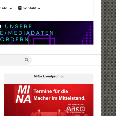
etc.
Kontakt
n
Suche
nach
MiNa Eventpromo: