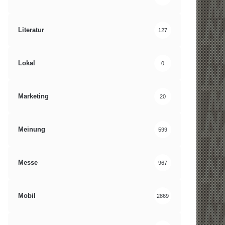
Literatur
127
Lokal
0
Marketing
20
Meinung
599
Messe
967
Mobil
2869