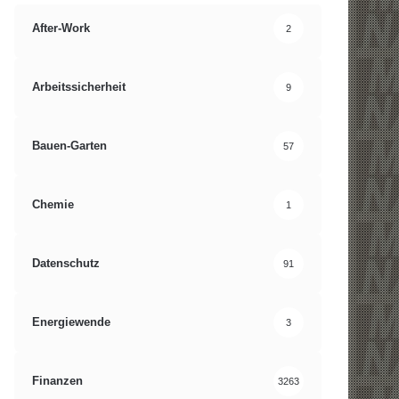
After-Work
2
Arbeitssicherheit
9
Bauen-Garten
57
Chemie
1
Datenschutz
91
Energiewende
3
Finanzen
3263