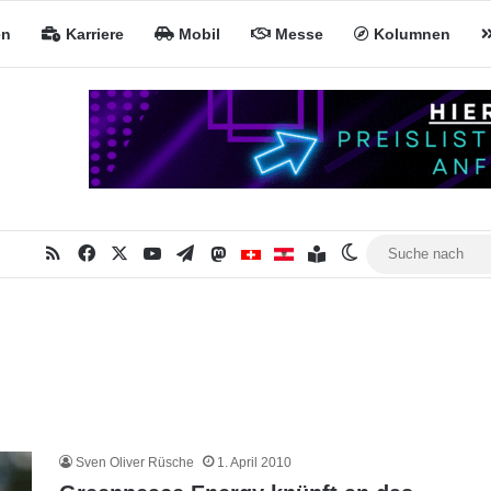
en
Karriere
Mobil
Messe
Kolumnen
RSS
Facebook
X
YouTube
Telegram
Mastodon
Inhaltsverzeichnis
MiNa CH
MiNa AT
Skin umschalten
Sven Oliver Rüsche
1. April 2010