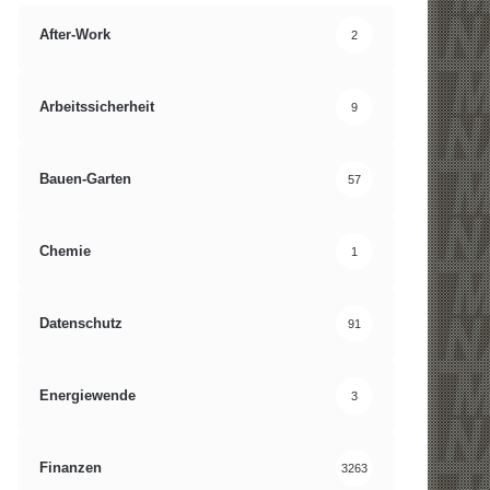
After-Work
2
Arbeitssicherheit
9
Bauen-Garten
57
Chemie
1
Datenschutz
91
Energiewende
3
Finanzen
3263