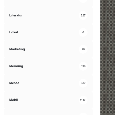
Literatur
127
Lokal
0
Marketing
20
Meinung
599
Messe
967
Mobil
2869