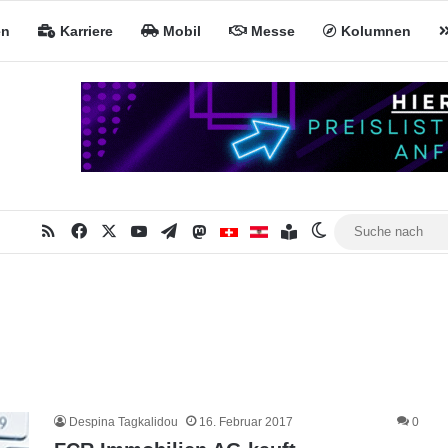
en
Karriere
Mobil
Messe
Kolumnen
RSS
Facebook
X
YouTube
Telegram
Mastodon
Inhaltsverzeichnis
MiNa CH
MiNa AT
Skin umschalten
Despina Tagkalidou
16. Februar 2017
0