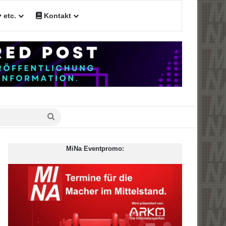
etc.
Kontakt
n
Suche
nach
MiNa Eventpromo: