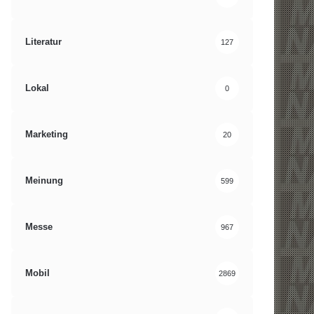
Literatur
127
Lokal
0
Marketing
20
Meinung
599
Messe
967
Mobil
2869