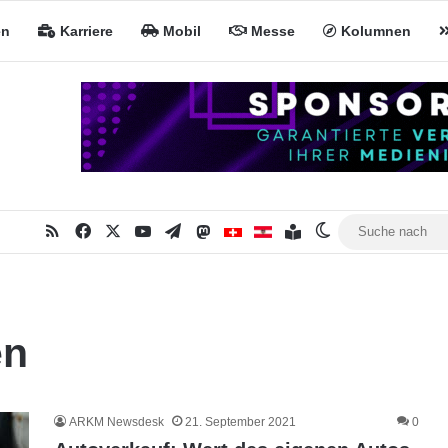
en
Karriere
Mobil
Messe
Kolumnen
RSS
Facebook
X
YouTube
Telegram
Mastodon
Inhaltsverzeichnis
MiNa CH
MiNa AT
Skin umschalte
en
ARKM Newsdesk
21. September 2021
0