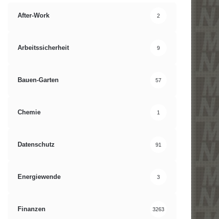
After-Work
2
Arbeitssicherheit
9
Bauen-Garten
57
Chemie
1
Datenschutz
91
Energiewende
3
Finanzen
3263